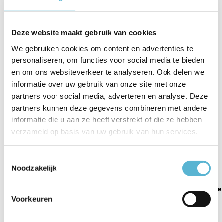
Artikelnummer
14755-18
EAN
4043689968052
Deze website maakt gebruik van cookies
Leverancier
Paul Neuhaus
We gebruiken cookies om content en advertenties te
personaliseren, om functies voor social media te bieden
Breedte
45.5 cm
en om ons websiteverkeer te analyseren. Ook delen we
informatie over uw gebruik van onze site met onze
Toon meer
partners voor social media, adverteren en analyse. Deze
Vergelijk
Delen
partners kunnen deze gegevens combineren met andere
informatie die u aan ze heeft verstrekt of die ze hebben
verzameld op basis van uw gebruik van hun services.
Gerelateerde artikelen:
Toestemmingsselectie
Noodzakelijk
LEX - Plafonnière
Plafondlamp Iven
Plafondlamp Iven
Ø ...
Voorkeuren
101 x...
54 x ...