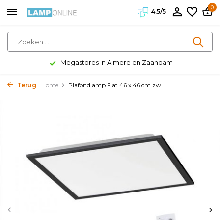
0
4.5/5
Megastores in Almere en Zaandam
Terug
Home
Plafondlamp Flat 46 x 46 cm zw...