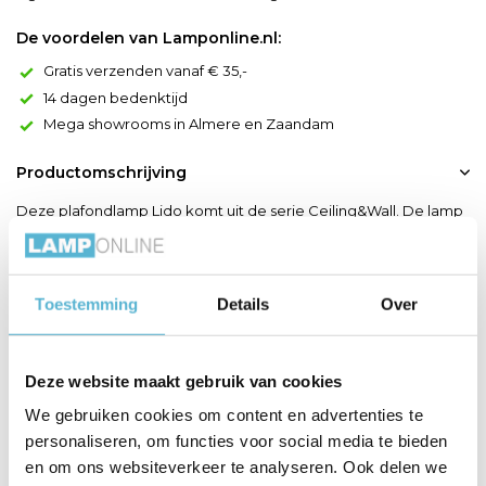
De voordelen van Lamponline.nl:
Gratis verzenden vanaf € 35,-
14 dagen bedenktijd
Mega showrooms in Almere en Zaandam
Productomschrijving
Deze plafondlamp Lido komt uit de serie Ceiling&Wall. De lamp
komt mooi tot zijn recht in een modern interieur. De Lido is
vervaardigt uit metaal en kunststof. Beschikt over een vast
Geïntegreerde LED-module van 12 Watt. De kleurtemperatuur is
Toestemming
Details
Over
2950 Kelvin met een lichtopbrengst van 1100 Lumen. De stijlvolle
plafondlamp heeft een diameter van ...
Toon meer
Deze website maakt gebruik van cookies
We gebruiken cookies om content en advertenties te
personaliseren, om functies voor social media te bieden
Productspecificaties
en om ons websiteverkeer te analyseren. Ook delen we