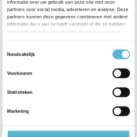
informatie over uw gebruik van onze site met onze
Artikelnummer
7797ZW
partners voor social media, adverteren en analyse. Deze
EAN
8712746132274
partners kunnen deze gegevens combineren met andere
informatie die u aan ze heeft verstrekt of die ze hebben
Leverancier
Steinhauer
verzameld op basis van uw gebruik van hun services.
Breedte
28
Toestemmingsselectie
Toon meer
Noodzakelijk
Vergelijk
Delen
Voorkeuren
Reviews
Statistieken
0
/
Based on 0 reviews
5
Marketing
Er zijn nog geen reviews geschreven over dit product..
Schrijf je eigen review