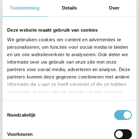
Toestemming
Details
Over
Artikelnummer
P6616.01
EAN
8718379042874
Deze website maakt gebruik van cookies
Leverancier
Highlight
We gebruiken cookies om content en advertenties te
personaliseren, om functies voor social media te bieden
Breedte
34 cm
en om ons websiteverkeer te analyseren. Ook delen we
Toon meer
informatie over uw gebruik van onze site met onze
partners voor social media, adverteren en analyse. Deze
Vergelijk
Delen
partners kunnen deze gegevens combineren met andere
informatie die u aan ze heeft verstrekt of die ze hebben
verzameld op basis van uw gebruik van hun services.
Gerelateerde artikelen:
Toestemmingsselectie
Noodzakelijk
Plafondlamp
Plafondlamp
Plafondlamp
Voorkeuren
Helios Ø 4...
Stretto re...
Piazza vie...