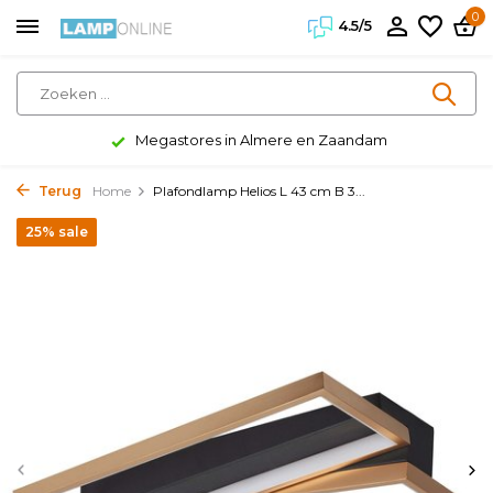
0
4.5/5
Megastores in Almere en Zaandam
Terug
Home
Plafondlamp Helios L 43 cm B 3...
25% sale