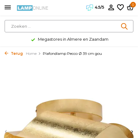
0
4.5/5
Megastores in Almere en Zaandam
Terug
Home
Plafondlamp Pecco Ø 39 cm gou