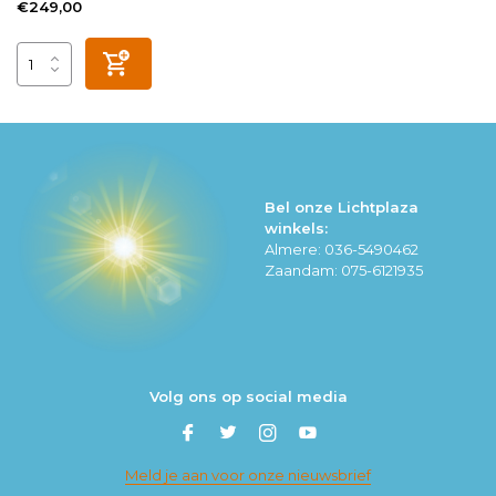
€249,00
Bel onze Lichtplaza
winkels:
Almere: 036-5490462
Zaandam: 075-6121935
Volg ons op social media
Meld je aan voor onze nieuwsbrief