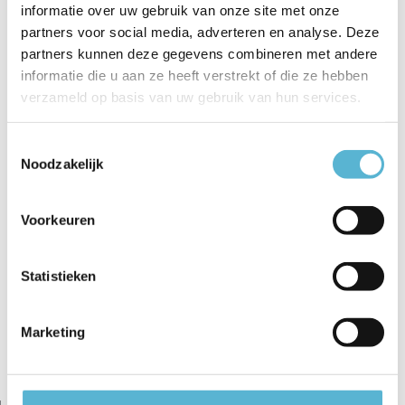
Plafondlamp
Wandlamp Letto H
Plafondlamp
informatie over uw gebruik van onze site met onze
Pecco Ø 30...
31 cm...
Ombra Ø 50...
partners voor social media, adverteren en analyse. Deze
partners kunnen deze gegevens combineren met andere
€79,95
informatie die u aan ze heeft verstrekt of die ze hebben
€199,00
€124,95
€59,95
verzameld op basis van uw gebruik van hun services.
Toestemmingsselectie
Noodzakelijk
Reviews
Voorkeuren
0
/
Based on 0 reviews
5
Er zijn nog geen reviews geschreven over dit product..
Statistieken
Schrijf je eigen review
Marketing
Gerelateerde artikelen: