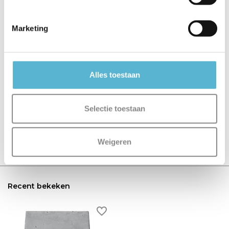
€5,95
€6,95
€32,50
Marketing
Reviews
Alles toestaan
0
/
Based on 0 reviews
5
Selectie toestaan
Er zijn nog geen reviews geschreven over dit product..
Schrijf je eigen review
Weigeren
Recent bekeken