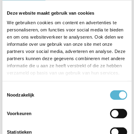
EAN
5902622429885
Deze website maakt gebruik van cookies
Leverancier
Sollux
We gebruiken cookies om content en advertenties te
personaliseren, om functies voor social media te bieden
Breedte
10 cm
en om ons websiteverkeer te analyseren. Ook delen we
Toon meer
informatie over uw gebruik van onze site met onze
partners voor social media, adverteren en analyse. Deze
Vergelijk
Delen
partners kunnen deze gegevens combineren met andere
informatie die u aan ze heeft verstrekt of die ze hebben
verzameld op basis van uw gebruik van hun services.
Gerelateerde artikelen:
Toestemmingsselectie
Noodzakelijk
LED GU10 lamp 50-
LED GU10 lamp 35-
HUE Lichtbron
Voorkeuren
3,8 W...
2,6 W...
GU10 400...
€7,95
€34,95
Statistieken