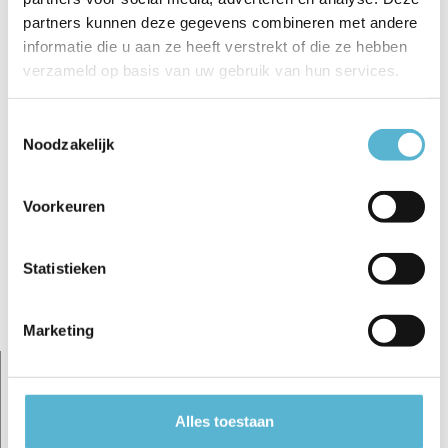
partners kunnen deze gegevens combineren met andere
informatie die u aan ze heeft verstrekt of die ze hebben
verzameld op basis van uw gebruik van hun services.
Toestemmingsselectie
Reviews
Noodzakelijk
0
/
Based on 0 reviews
5
Voorkeuren
Er zijn nog geen reviews geschreven over dit product..
Schrijf je eigen review
Statistieken
Gerelateerde artikelen:
Marketing
Alles toestaan