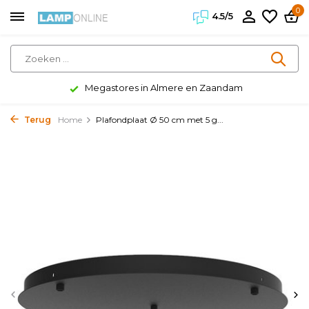
0
4.5/5
Megastores in Almere en Zaandam
Terug
Home
Plafondplaat Ø 50 cm met 5 g...