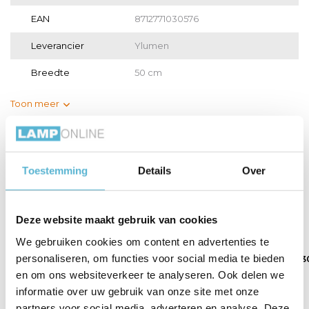
EAN
8712771030576
Leverancier
Ylumen
Breedte
50 cm
Toon meer
Vergelijk
Delen
Toestemming
Details
Over
Gerelateerde artikelen:
Deze website maakt gebruik van cookies
We gebruiken cookies om content en advertenties te
personaliseren, om functies voor social media te bieden
Plafondplaat Ø 50
Plafondplaat Ø 30
Plafondplaat Ø 3
cm ...
cm ...
cm m...
en om ons websiteverkeer te analyseren. Ook delen we
informatie over uw gebruik van onze site met onze
€84,95
€45,00
€54,95
partners voor social media, adverteren en analyse. Deze