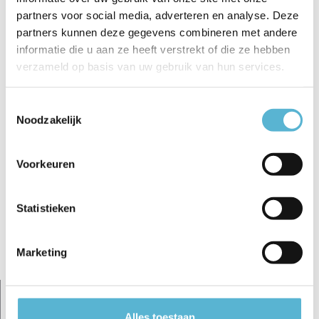
partners voor social media, adverteren en analyse. Deze
€189,95
€189,95
€129,95
partners kunnen deze gegevens combineren met andere
informatie die u aan ze heeft verstrekt of die ze hebben
verzameld op basis van uw gebruik van hun services.
Toestemmingsselectie
Noodzakelijk
Reviews
0
/
Based on 0 reviews
5
Voorkeuren
Er zijn nog geen reviews geschreven over dit product..
Statistieken
Schrijf je eigen review
Marketing
Gerelateerde artikelen:
-€10 code zon26
sale 27%
Alles toestaan