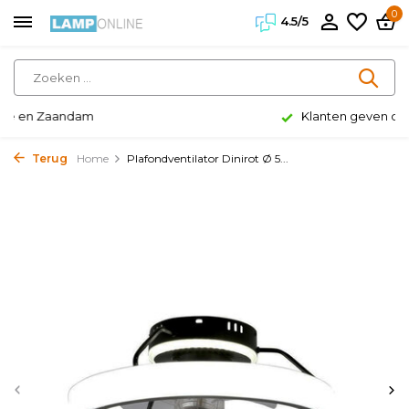
0
4.5/5
Klanten geven ons een 4.5/5
Terug
Home
Plafondventilator Dinirot Ø 5...