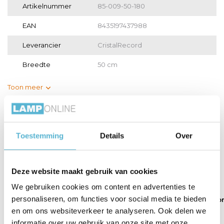
Artikelnummer
85-009-50-180
EAN
8435197437988
Leverancier
CristalRecord
Breedte
50 cm
Toon meer
Vergelijk
Delen
Toestemming
Details
Over
Gerelateerde artikelen:
Deze website maakt gebruik van cookies
We gebruiken cookies om content en advertenties te
personaliseren, om functies voor social media te bieden
Plafondventilator
Plafondventilator
Plafondventilato
Moli...
Tivo...
Rafa...
en om ons websiteverkeer te analyseren. Ook delen we
informatie over uw gebruik van onze site met onze