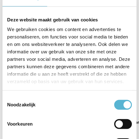
Artikelnummer
85-950-20-100
EAN
8435197474129
Deze website maakt gebruik van cookies
Leverancier
CristalRecord
We gebruiken cookies om content en advertenties te
personaliseren, om functies voor social media te bieden
Breedte
120 cm
en om ons websiteverkeer te analyseren. Ook delen we
informatie over uw gebruik van onze site met onze
Toon meer
partners voor social media, adverteren en analyse. Deze
Vergelijk
Delen
partners kunnen deze gegevens combineren met andere
informatie die u aan ze heeft verstrekt of die ze hebben
verzameld op basis van uw gebruik van hun services.
Gerelateerde artikelen:
Toestemmingsselectie
Noodzakelijk
Plafondventilator
Plafondventilator
Plafondventilato
Voorkeuren
Stel...
Brez...
Brez...