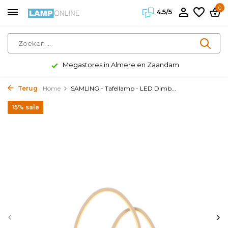
0
4.5/5
Megastores in Almere en Zaandam
Terug
Home
SAMLING - Tafellamp - LED Dimb...
15% sale