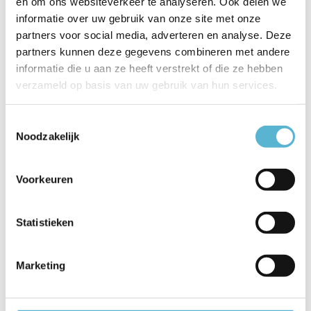
en om ons websiteverkeer te analyseren. Ook delen we
Artikelnummer
78502/14/41
informatie over uw gebruik van onze site met onze
partners voor social media, adverteren en analyse. Deze
EAN
5411212783004
partners kunnen deze gegevens combineren met andere
Leverancier
Lucide
informatie die u aan ze heeft verstrekt of die ze hebben
verzameld op basis van uw gebruik van hun services.
Breedte
10
Toestemmingsselectie
Toon meer
Noodzakelijk
Vergelijk
Delen
Voorkeuren
Reviews
Statistieken
0
/
Based on 0 reviews
5
Er zijn nog geen reviews geschreven over dit product..
Marketing
Schrijf je eigen review