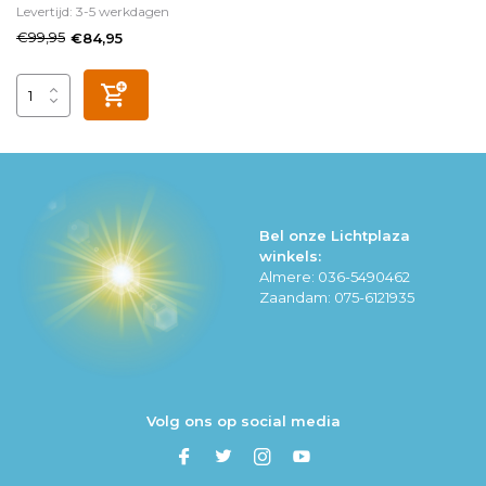
Levertijd: 3-5 werkdagen
€99,95
€84,95
Bel onze Lichtplaza
winkels:
Almere: 036-5490462
Zaandam: 075-6121935
Volg ons op social media