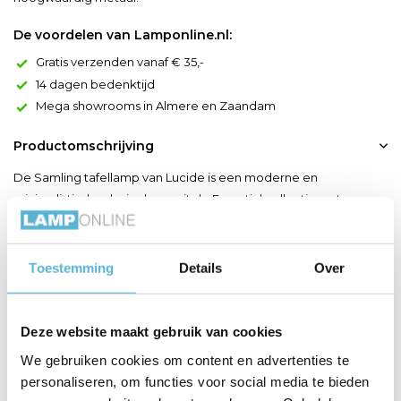
De voordelen van Lamponline.nl:
Gratis verzenden vanaf € 35,-
14 dagen bedenktijd
Mega showrooms in Almere en Zaandam
Productomschrijving
De Samling tafellamp van Lucide is een moderne en
minimalistische designlamp uit de Essential collectie, ontworpen
voor sfeervolle en functionele verlichting in compacte ruimtes.
Dankzij het slanke, ovale ontwerp en de rustige taupe kleur past
deze lamp moeiteloos in uiteenlopende interieurstijlen, van
Toestemming
Details
Over
modern tot Scandinavisch. Deze uitvoering is ...
Toon meer
Deze website maakt gebruik van cookies
We gebruiken cookies om content en advertenties te
Productspecificaties
personaliseren, om functies voor social media te bieden