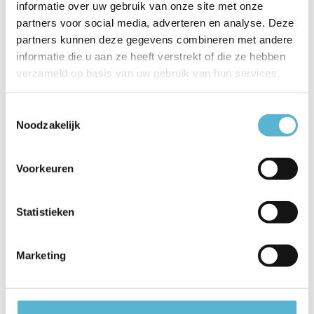
informatie over uw gebruik van onze site met onze
Artikelnummer
45596/01/44
partners voor social media, adverteren en analyse. Deze
EAN
5411212451552
partners kunnen deze gegevens combineren met andere
informatie die u aan ze heeft verstrekt of die ze hebben
Leverancier
Lucide
verzameld op basis van uw gebruik van hun services.
Breedte
25
Toestemmingsselectie
Toon meer
Noodzakelijk
Vergelijk
Delen
Voorkeuren
Reviews
Statistieken
0
/
Based on 0 reviews
5
Marketing
Er zijn nog geen reviews geschreven over dit product..
Schrijf je eigen review