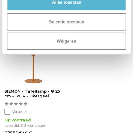
Alles toestaan
Recent bekeken
Selectie toestaan
sale 15%
Weigeren
SIEMON - Tafellamp - Ø 25
cm - 1xE14 - Okergeel
Vergelijk
Op voorraad
Levertijd: 3-5 werkdagen
€56,95
€48,41