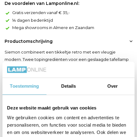
De voordelen van Lamponline.nl:
Gratis verzenden vanaf € 35,-
14 dagen bedenktijd
Mega showrooms in Almere en Zaandam
Productomschrijving
Siemon combineert een tikkeltje retro met een vleugje
modern. Twee topingrediënten voor een geslaagde tafellamp
in je woonkamer of eetkamer. Deze lamp is gemaakt uit
hoogwaardig staal. Door zijn vormgeving en hoogte van 40
centimeter ziet Siemon er schattig en modern tegelijk uit.
Toestemming
Details
Over
Middenin de halfronde lampenkap vind je de lichtbron die het
licht ...
Toon meer
Deze website maakt gebruik van cookies
We gebruiken cookies om content en advertenties te
personaliseren, om functies voor social media te bieden
Productspecificaties
en om ons websiteverkeer te analyseren. Ook delen we