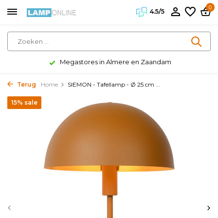
0
4.5/5
Megastores in Almere en Zaandam
Terug
Home
SIEMON - Tafellamp - Ø 25 cm ...
15% sale