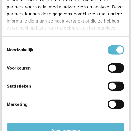
partners voor social media, adverteren en analyse. Deze
€7,95
€64,95
partners kunnen deze gegevens combineren met andere
€5,95
€6,95
€60,50
informatie die u aan ze heeft verstrekt of die ze hebben
verzameld op basis van uw gebruik van hun services.
Toestemmingsselectie
Noodzakelijk
Reviews
Voorkeuren
0
/
Based on 0 reviews
5
Er zijn nog geen reviews geschreven over dit product..
Statistieken
Schrijf je eigen review
Marketing
Gerelateerde artikelen:
Alles toestaan