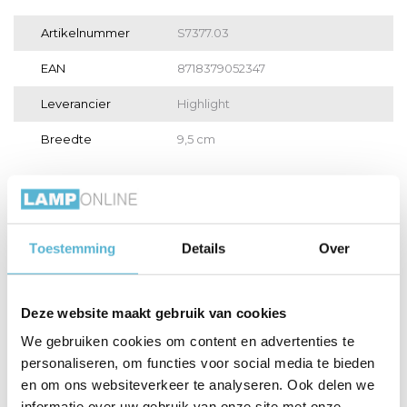
Artikelnummer
S7377.03
EAN
8718379052347
Leverancier
Highlight
Breedte
9,5 cm
Toon meer
Vergelijk
Delen
Toestemming
Details
Over
Gerelateerde artikelen:
Deze website maakt gebruik van cookies
We gebruiken cookies om content en advertenties te
personaliseren, om functies voor social media te bieden
en om ons websiteverkeer te analyseren. Ook delen we
LED GU10 lamp 50-
LED GU10 lamp 35-
HUE Lichtbron
3,8 W...
2,6 W...
GU10 400...
informatie over uw gebruik van onze site met onze