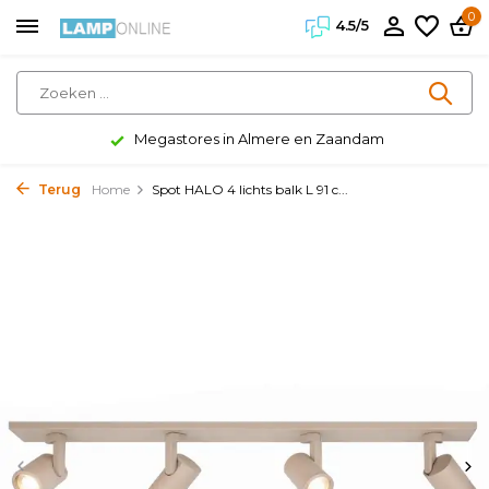
0
4.5/5
Megastores in Almere en Zaandam
Terug
Home
Spot HALO 4 lichts balk L 91 c...