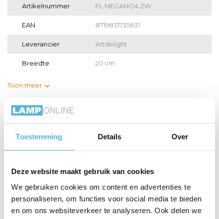
Artikelnummer
PL MEGANO4 ZW
EAN
8719831735631
Leverancier
Artdelight
Breedte
20 cm
Toon meer
Vergelijk
Delen
Toestemming
Details
Over
Gerelateerde artikelen:
Deze website maakt gebruik van cookies
We gebruiken cookies om content en advertenties te
Spot Megano 4
LED GU10 lamp 50-
Spot Megano 3
personaliseren, om functies voor social media te bieden
lichts v...
3,8 W...
lichts b...
en om ons websiteverkeer te analyseren. Ook delen we