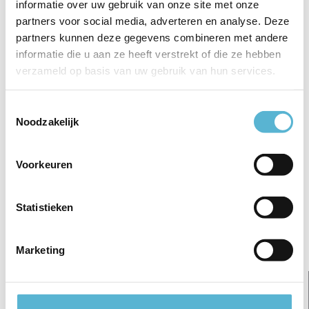
informatie over uw gebruik van onze site met onze
€7,95
partners voor social media, adverteren en analyse. Deze
€124,95
€5,95
€93,95
partners kunnen deze gegevens combineren met andere
informatie die u aan ze heeft verstrekt of die ze hebben
verzameld op basis van uw gebruik van hun services.
Toestemmingsselectie
Reviews
Noodzakelijk
0
/
Based on 0 reviews
5
Voorkeuren
Er zijn nog geen reviews geschreven over dit product..
Statistieken
Schrijf je eigen review
Gerelateerde artikelen:
Marketing
sale 7%