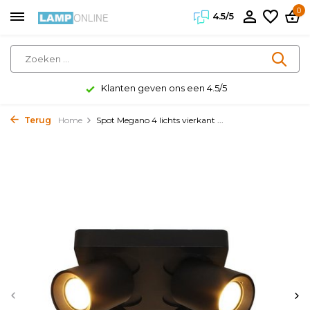
0
4.5/5
Klanten geven ons een 4.5/5
Terug
Home
Spot Megano 4 lichts vierkant ...