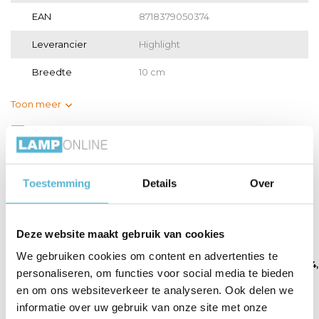
EAN
8718379050374
Leverancier
Highlight
Breedte
10 cm
Toon meer
Vergelijk
Delen
Gerelateerde artikelen:
Toestemming
Details
Over
Deze website maakt gebruik van cookies
We gebruiken cookies om content en advertenties te
LED GU10 lamp 50-
LED GU10 lamp 35-
LED GU10 lamp 4
personaliseren, om functies voor social media te bieden
3,8 W...
2,6 W...
Watt...
en om ons websiteverkeer te analyseren. Ook delen we
informatie over uw gebruik van onze site met onze
€7,95