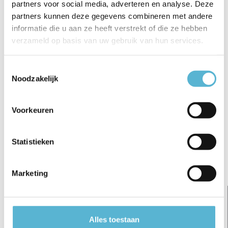
partners voor social media, adverteren en analyse. Deze
€5,95
€6,95
€15,95
partners kunnen deze gegevens combineren met andere
informatie die u aan ze heeft verstrekt of die ze hebben
verzameld op basis van uw gebruik van hun services.
Toestemmingsselectie
Reviews
Noodzakelijk
0
/
Based on 0 reviews
5
Voorkeuren
Er zijn nog geen reviews geschreven over dit product..
Schrijf je eigen review
Statistieken
Gerelateerde artikelen:
Marketing
Alles toestaan