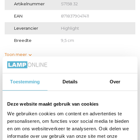
Artikelnummer
S7158.32
EAN
8718379047411
Leverancier
Highlight
Breedte
9,5 cm
Toon meer
Vergelijk
Delen
Toestemming
Details
Over
Gerelateerde artikelen:
Deze website maakt gebruik van cookies
We gebruiken cookies om content en advertenties te
personaliseren, om functies voor social media te bieden
LED GU10 lamp 50-
LED GU10 lamp 35-
HUE Lichtbron
en om ons websiteverkeer te analyseren. Ook delen we
3,8 W...
2,6 W...
GU10 400...
informatie over uw gebruik van onze site met onze