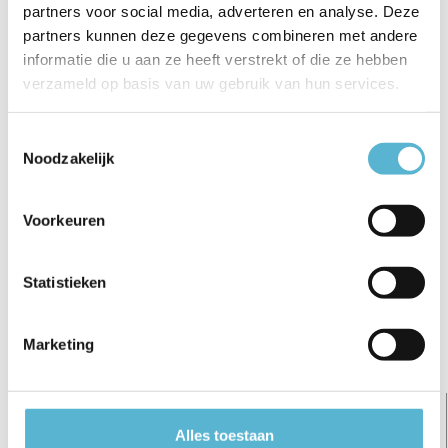
partners voor social media, adverteren en analyse. Deze
€7,95
€49,95
partners kunnen deze gegevens combineren met andere
€5,95
€6,95
€46,50
informatie die u aan ze heeft verstrekt of die ze hebben
verzameld op basis van uw gebruik van hun services.
Toestemmingsselectie
Noodzakelijk
Reviews
0
/
Based on 0 reviews
5
Voorkeuren
Er zijn nog geen reviews geschreven over dit product..
Statistieken
Schrijf je eigen review
Marketing
Gerelateerde artikelen:
Alles toestaan