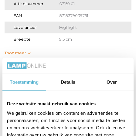
Artikelnummer
S7159.01
EAN
8718379039751
Leverancier
Highlight
Breedte
9,5 cm
Toon meer
Vergelijk
Delen
Toestemming
Details
Over
Gerelateerde artikelen:
Deze website maakt gebruik van cookies
We gebruiken cookies om content en advertenties te
personaliseren, om functies voor social media te bieden
LED GU10 lamp 50-
LED GU10 lamp 35-
HUE Lichtbron
3,8 W...
2,6 W...
GU10 400...
en om ons websiteverkeer te analyseren. Ook delen we
informatie over uw gebruik van onze site met onze