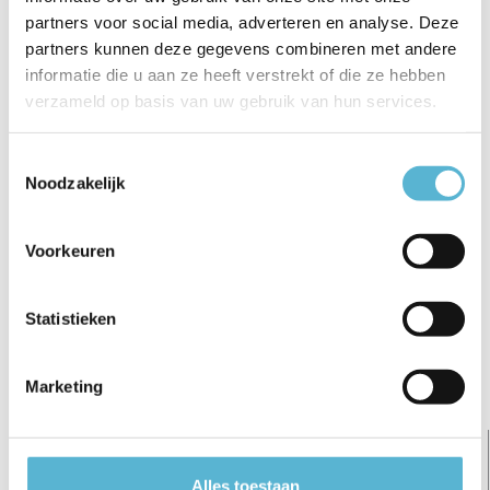
partners voor social media, adverteren en analyse. Deze
€7,95
€49,95
€5,95
€6,95
€46,50
partners kunnen deze gegevens combineren met andere
informatie die u aan ze heeft verstrekt of die ze hebben
verzameld op basis van uw gebruik van hun services.
Toestemmingsselectie
Noodzakelijk
Reviews
0
/
Based on 0 reviews
5
Voorkeuren
Er zijn nog geen reviews geschreven over dit product..
Statistieken
Schrijf je eigen review
Marketing
Gerelateerde artikelen:
Alles toestaan