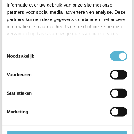
informatie over uw gebruik van onze site met onze
partners voor social media, adverteren en analyse. Deze
€162,95
€142,95
€62,95
partners kunnen deze gegevens combineren met andere
informatie die u aan ze heeft verstrekt of die ze hebben
verzameld op basis van uw gebruik van hun services.
Toestemmingsselectie
Reviews
Noodzakelijk
0
/
Based on 0 reviews
5
Voorkeuren
Er zijn nog geen reviews geschreven over dit product..
Schrijf je eigen review
Statistieken
Gerelateerde artikelen:
Marketing