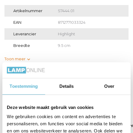
Artikelnummer
S7444.01
EAN
8712771033324
Leverancier
Highlight
Breedte
9.5 cm
Toon meer
Vergelijk
Delen
Toestemming
Details
Over
Gerelateerde artikelen:
Deze website maakt gebruik van cookies
We gebruiken cookies om content en advertenties te
Spot Picollo 3
personaliseren, om functies voor social media te bieden
lichts ...
Spot Picollo 3
Spot Picollo 1 lich
lichts ...
...
en om ons websiteverkeer te analyseren. Ook delen we