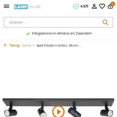
0
4.5/5
Megastores in Almere en Zaandam
Terug
Home
Spot Picollo 4 lichts L 65 cm ...