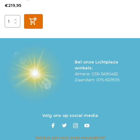
€219,95
Bel onze Lichtplaza
winkels:
Almere: 036-5490462
Zaandam: 075-6121935
Volg ons op social media
Meld je aan voor onze nieuwsbrief