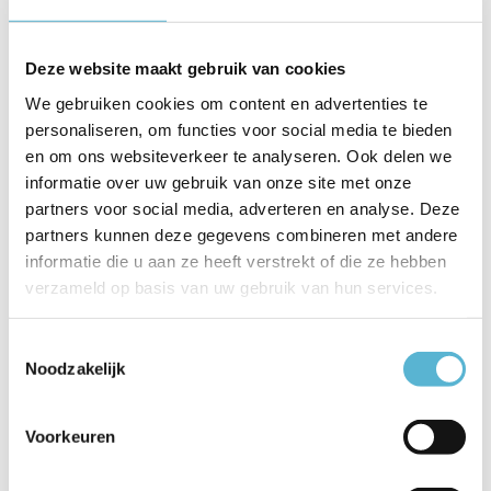
EAN
8720143026126
Deze website maakt gebruik van cookies
Leverancier
Freelight
We gebruiken cookies om content en advertenties te
Breedte
8 cm
personaliseren, om functies voor social media te bieden
en om ons websiteverkeer te analyseren. Ook delen we
Toon meer
informatie over uw gebruik van onze site met onze
partners voor social media, adverteren en analyse. Deze
Vergelijk
Delen
partners kunnen deze gegevens combineren met andere
informatie die u aan ze heeft verstrekt of die ze hebben
Gerelateerde artikelen:
verzameld op basis van uw gebruik van hun services.
Toestemmingsselectie
Noodzakelijk
LED GU10 lamp 50-
LED GU10 lamp 35-
HUE Lichtbron
3,8 W...
2,6 W...
GU10 400...
Voorkeuren
€7,95
€64,95