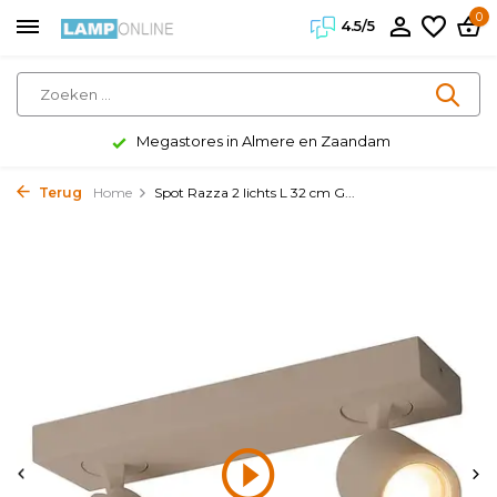
0
4.5/5
Klanten geven ons een 4.5/5
Terug
Home
Spot Razza 2 lichts L 32 cm G...