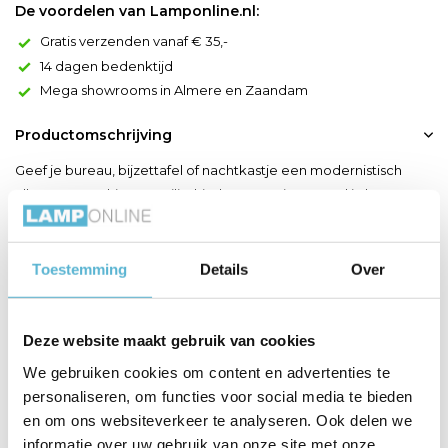
De voordelen van Lamponline.nl:
Gratis verzenden vanaf € 35,-
14 dagen bedenktijd
Mega showrooms in Almere en Zaandam
Productomschrijving
Geef je bureau, bijzettafel of nachtkastje een modernistisch
allure met Tachina. De cilindrische voet, uitgevoerd in hout,
ondersteunt een elegante lampkap in linnen. Het resultaat? Een
warm, diffuus licht dat je ruimte in een intieme sfeer laat baden.
Tachina geeft je woonkamer, praktijkruimte, kantoor of
Toestemming
Details
Over
slaapkamer een zekere je ne sais quoi. Teg...
Toon meer
Deze website maakt gebruik van cookies
We gebruiken cookies om content en advertenties te
Productspecificaties
personaliseren, om functies voor social media te bieden
en om ons websiteverkeer te analyseren. Ook delen we
Artikelnummer
06525/81/70
informatie over uw gebruik van onze site met onze