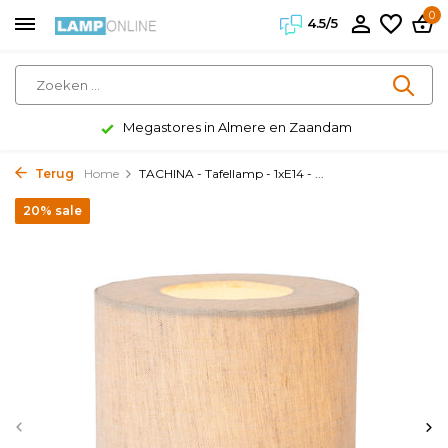
0
4.5/5
Megastores in Almere en Zaandam
Terug
Home
TACHINA - Tafellamp - 1xE14 - ...
20% sale