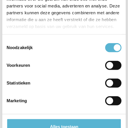
partners voor social media, adverteren en analyse. Deze
EAN
5411212061508
partners kunnen deze gegevens combineren met andere
Leverancier
Lucide
informatie die u aan ze heeft verstrekt of die ze hebben
verzameld op basis van uw gebruik van hun services.
Breedte
15
Toestemmingsselectie
Toon meer
Noodzakelijk
Vergelijk
Delen
Voorkeuren
Reviews
Statistieken
0
/
Based on 0 reviews
5
Marketing
Er zijn nog geen reviews geschreven over dit product..
Schrijf je eigen review
Alles toestaan