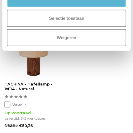
Recent bekeken
Selectie toestaan
sale 20%
Weigeren
TACHINA - Tafellamp -
1xE14 - Naturel
Vergelijk
Op voorraad
Levertijd: 3-5 werkdagen
€62,95
€50,36