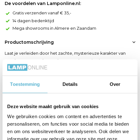
De voordelen van Lamponline.nl:
Gratis verzenden vanaf € 35,-
14 dagen bedenktijd
Mega showrooms in Almere en Zaandam
Productomschrijving
Laat je verleiden door het zachte, mysterieuze karakter van
Tagalog. Deze reeks straalt rust en elegantie uit. De rotan
lampenkamp dempt het licht en verspreidt een subtiele, warme
gloed rondomrond. Door zijn smalle, lange cilindervorm is deze
tafellamp subtiel en toch stevig. Hierdoor installeer je hem
Toestemming
Details
Over
makkelijk op verschillende plaatsen in je int...
Toon meer
Deze website maakt gebruik van cookies
We gebruiken cookies om content en advertenties te
Productspecificaties
personaliseren, om functies voor social media te bieden
en om ons websiteverkeer te analyseren. Ook delen we
Artikelnummer
21529/15/30
informatie over uw gebruik van onze site met onze