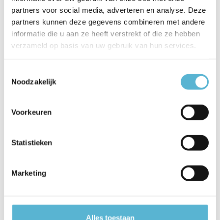
partners voor social media, adverteren en analyse. Deze
EAN
5411212211637
partners kunnen deze gegevens combineren met andere
Leverancier
Lucide
informatie die u aan ze heeft verstrekt of die ze hebben
verzameld op basis van uw gebruik van hun services.
Breedte
15
Toestemmingsselectie
Toon meer
Noodzakelijk
Vergelijk
Delen
Voorkeuren
Reviews
Statistieken
0
/
Based on 0 reviews
5
Marketing
Er zijn nog geen reviews geschreven over dit product..
Schrijf je eigen review
Alles toestaan