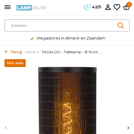
0
4.5/5
Megastores in Almere en Zaandam
Terug
Home
TAGALOG - Tafellamp - Ø 15 cm...
14% sale