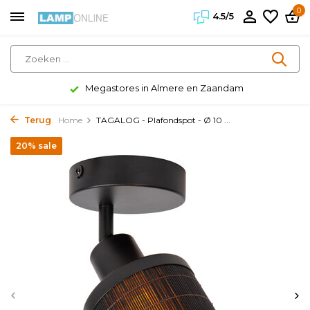
0
4.5/5
Megastores in Almere en Zaandam
Terug
Home
TAGALOG - Plafondspot - Ø 10 ...
20% sale