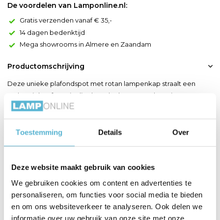
De voordelen van Lamponline.nl:
Gratis verzenden vanaf € 35,-
14 dagen bedenktijd
Mega showrooms in Almere en Zaandam
Productomschrijving
Deze unieke plafondspot met rotan lampenkap straalt een
authentieke sfeer uit, die doet denken aan Indonesië. Door
gebruik van natuurlijke materialen, zoals rotan, creëert Tagalog
warmte en gezelligheid in huis. De verlichting is ideaal voor in de
slaapkamer, woonkamer of hal. Het ontwerp is niet alleen stijlvol,
Toestemming
Details
Over
maar ook functioneel. Door de ric...
Toon meer
Deze website maakt gebruik van cookies
We gebruiken cookies om content en advertenties te
Productspecificaties
personaliseren, om functies voor social media te bieden
en om ons websiteverkeer te analyseren. Ook delen we
Artikelnummer
21929/01/30
informatie over uw gebruik van onze site met onze