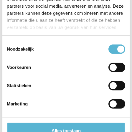
partners voor social media, adverteren en analyse. Deze
EAN
5411212211668
partners kunnen deze gegevens combineren met andere
Leverancier
Lucide
informatie die u aan ze heeft verstrekt of die ze hebben
verzameld op basis van uw gebruik van hun services.
Breedte
10
Toestemmingsselectie
Toon meer
Noodzakelijk
Vergelijk
Delen
Voorkeuren
Reviews
Statistieken
0
/
Based on 0 reviews
5
Marketing
Er zijn nog geen reviews geschreven over dit product..
Schrijf je eigen review
Alles toestaan