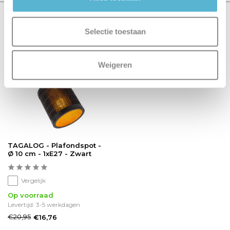
Recent bekeken
Selectie toestaan
sale 20%
Weigeren
TAGALOG - Plafondspot -
Ø 10 cm - 1xE27 - Zwart
Vergelijk
Op voorraad
Levertijd: 3-5 werkdagen
€20,95
€16,76