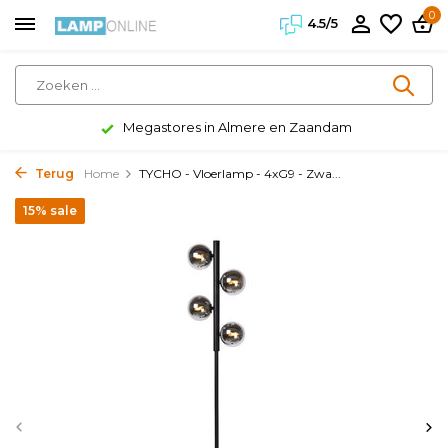
0
4.5/5
Megastores in Almere en Zaandam
Terug
Home
TYCHO - Vloerlamp - 4xG9 - Zwa...
15% sale