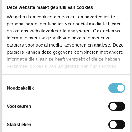
Deze website maakt gebruik van cookies
EAN
5411212450999
We gebruiken cookies om content en advertenties te
Leverancier
Lucide
personaliseren, om functies voor social media te bieden
en om ons websiteverkeer te analyseren. Ook delen we
Breedte
25
informatie over uw gebruik van onze site met onze
Toon meer
partners voor social media, adverteren en analyse. Deze
partners kunnen deze gegevens combineren met andere
Vergelijk
Delen
informatie die u aan ze heeft verstrekt of die ze hebben
verzameld op basis van uw gebruik van hun services.
Gerelateerde artikelen:
Toestemmingsselectie
Noodzakelijk
Voorkeuren
LED G9 lamp 4
LED G9 lamp 4.5
Watt DIM
Watt 3...
Statistieken
€13,95
€13,95