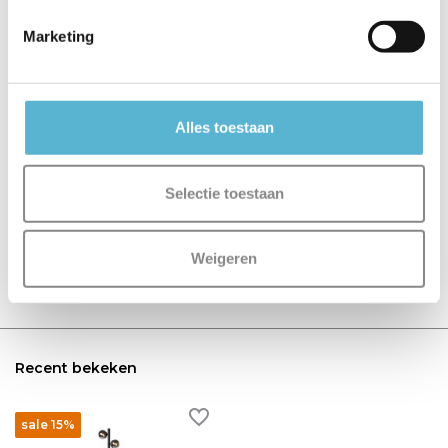
€9,95
€9,95
Marketing
Alles toestaan
Reviews
0
/
Based on 0 reviews
5
Selectie toestaan
Er zijn nog geen reviews geschreven over dit product..
Weigeren
Schrijf je eigen review
Recent bekeken
sale 15%