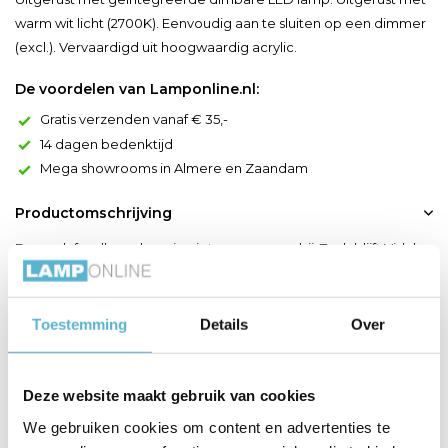
warm wit licht (2700K). Eenvoudig aan te sluiten op een dimmer
(excl.). Vervaardigd uit hoogwaardig acrylic.
De voordelen van Lamponline.nl:
Gratis verzenden vanaf € 35,-
14 dagen bedenktijd
Mega showrooms in Almere en Zaandam
Productomschrijving
Deze plafondlamp loop je niet zomaar voorbij. Toch blijft Vidal
een elegante lamp met subtiel licht door zijn melkwitte
uitvoering en messing ring. De lamp doet het goed in een
speels interieur met warme accenten. Zijn armatuur heeft een
Toestemming
Details
Over
diameter van 48 centimeter en is 6 centimeter hoog. Door
middel van een externe dimmer speel je moeiteloos met d...
Deze website maakt gebruik van cookies
Toon meer
We gebruiken cookies om content en advertenties te