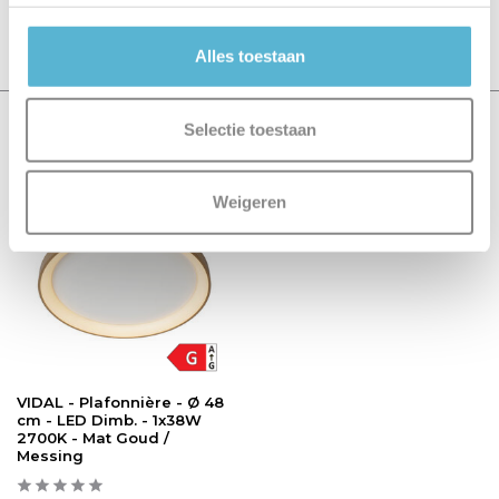
Schrijf je eigen review
Alles toestaan
Selectie toestaan
Recent bekeken
sale 20%
Weigeren
VIDAL - Plafonnière - Ø 48
cm - LED Dimb. - 1x38W
2700K - Mat Goud /
Messing