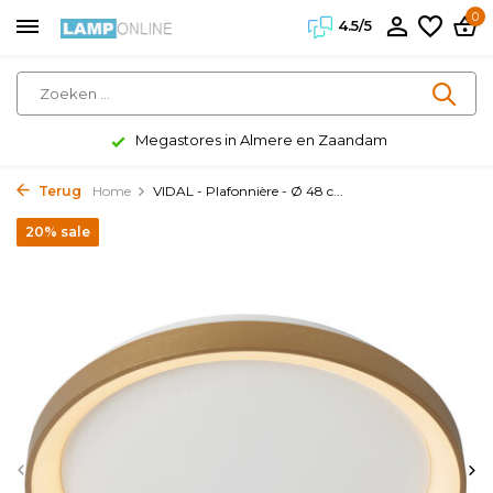
0
4.5/5
Megastores in Almere en Zaandam
Terug
Home
VIDAL - Plafonnière - Ø 48 c...
20% sale