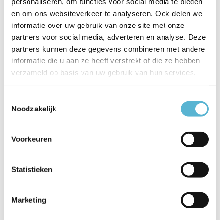
personaliseren, om functies voor social media te bieden
Productspecificaties
en om ons websiteverkeer te analyseren. Ook delen we
informatie over uw gebruik van onze site met onze
Artikelnummer
46103/38/02
partners voor social media, adverteren en analyse. Deze
partners kunnen deze gegevens combineren met andere
EAN
5411212460837
informatie die u aan ze heeft verstrekt of die ze hebben
Leverancier
Lucide
verzameld op basis van uw gebruik van hun services.
Breedte
48
Toestemmingsselectie
Noodzakelijk
Toon meer
Vergelijk
Delen
Voorkeuren
Statistieken
Reviews
0
/
Based on 0 reviews
5
Marketing
Er zijn nog geen reviews geschreven over dit product..