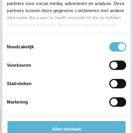
partners voor social media, adverteren en analyse. Deze
€10,39
€13,50
€229,00
partners kunnen deze gegevens combineren met andere
informatie die u aan ze heeft verstrekt of die ze hebben
verzameld op basis van uw gebruik van hun services.
Toestemmingsselectie
Reviews
Noodzakelijk
0
/
Based on 0 reviews
5
Voorkeuren
Er zijn nog geen reviews geschreven over dit product..
Schrijf je eigen review
Statistieken
Gerelateerde artikelen:
Marketing
sale 60%
Alles toestaan