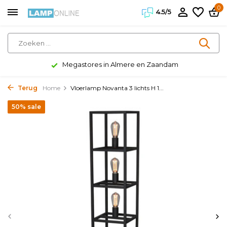
0
4.5/5
Megastores in Almere en Zaandam
Terug
Home
Vloerlamp Novanta 3 lichts H 1...
50% sale