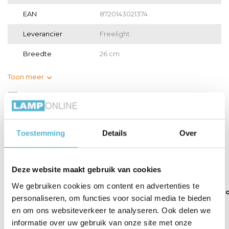
EAN
8720143021374
Leverancier
Freelight
Breedte
26 cm
Toon meer
Vergelijk
Delen
Gerelateerde artikelen:
Toestemming
Details
Over
Deze website maakt gebruik van cookies
We gebruiken cookies om content en advertenties te
ST64 - Filament
Lamp LED ST64
Hanglamp Estes
personaliseren, om functies voor social media te bieden
lamp -...
4W 100LM...
5 lich...
en om ons websiteverkeer te analyseren. Ook delen we
informatie over uw gebruik van onze site met onze
€14,95