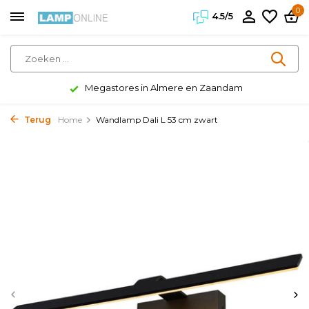
0
4.5/5
Megastores in Almere en Zaandam
Terug
Home
Wandlamp Dali L 53 cm zwart