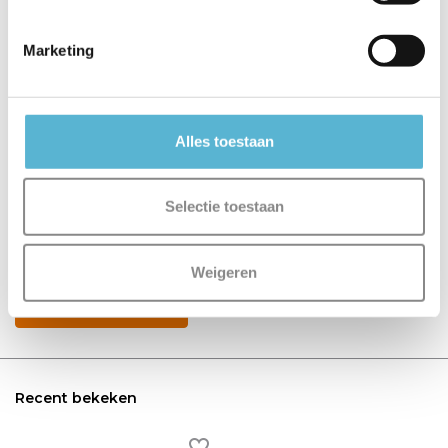
€149,00
Marketing
Alles toestaan
Reviews
Selectie toestaan
0
/
Based on 0 reviews
5
Er zijn nog geen reviews geschreven over dit product..
Weigeren
Schrijf je eigen review
Recent bekeken