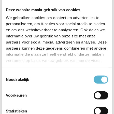
Artikelnummer
W7553Z
Deze website maakt gebruik van cookies
We gebruiken cookies om content en advertenties te
EAN
8720143026898
personaliseren, om functies voor social media te bieden
Leverancier
Freelight
en om ons websiteverkeer te analyseren. Ook delen we
informatie over uw gebruik van onze site met onze
Breedte
53 cm
partners voor social media, adverteren en analyse. Deze
partners kunnen deze gegevens combineren met andere
Toon meer
informatie die u aan ze heeft verstrekt of die ze hebben
verzameld op basis van uw gebruik van hun services.
Vergelijk
Delen
Toestemmingsselectie
Gerelateerde artikelen:
Noodzakelijk
Voorkeuren
Schilderij
Statistieken
verlichting...