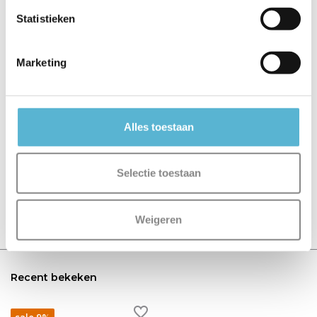
€89,95
Statistieken
€6,95
€7,95
€76,46
Marketing
Reviews
Alles toestaan
0
/
Based on 0 reviews
5
Selectie toestaan
Er zijn nog geen reviews geschreven over dit product..
Schrijf je eigen review
Weigeren
Recent bekeken