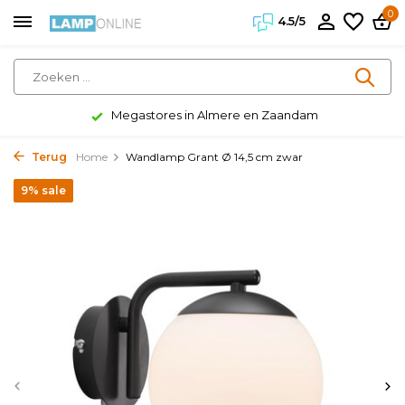
0
4.5/5
Megastores in Almere en Zaandam
Terug
Home
Wandlamp Grant Ø 14,5 cm zwar
9% sale