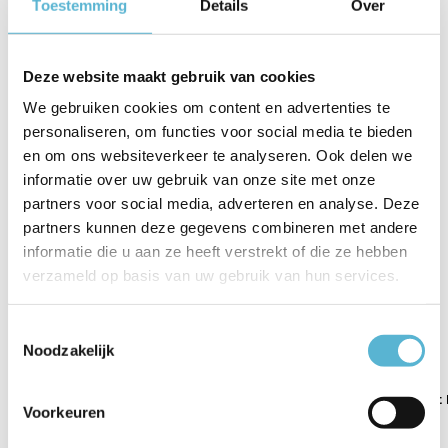
Toestemming
Details
Over
Artikelnummer
47091003
EAN
5701581411685
Deze website maakt gebruik van cookies
Leverancier
Nordlux
We gebruiken cookies om content en advertenties te
Breedte
14.5 cm
personaliseren, om functies voor social media te bieden
en om ons websiteverkeer te analyseren. Ook delen we
Toon meer
informatie over uw gebruik van onze site met onze
partners voor social media, adverteren en analyse. Deze
Vergelijk
Delen
partners kunnen deze gegevens combineren met andere
informatie die u aan ze heeft verstrekt of die ze hebben
verzameld op basis van uw gebruik van hun services.
Gerelateerde artikelen:
Toestemmingsselectie
Noodzakelijk
LED E14 kogel 25-
LED E14 kogel 40-
Tafellamp Grant
Voorkeuren
2,2 W...
4.3 W...
41 c...