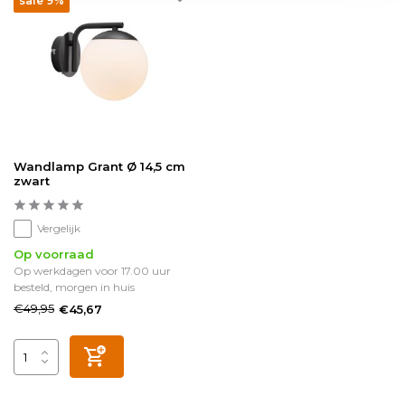
sale 9%
Wandlamp Grant Ø 14,5 cm
zwart
Vergelijk
Op voorraad
Op werkdagen voor 17.00 uur
besteld, morgen in huis
€49,95
€45,67