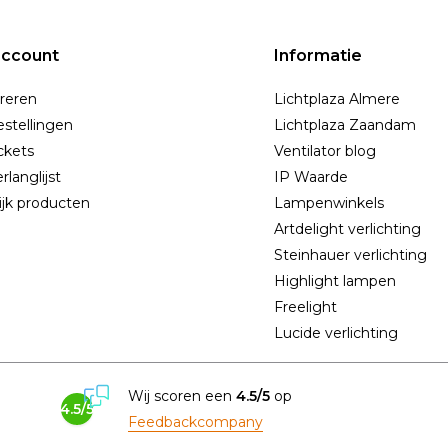
account
Informatie
reren
Lichtplaza Almere
estellingen
Lichtplaza Zaandam
ickets
Ventilator blog
rlanglijst
IP Waarde
ijk producten
Lampenwinkels
Artdelight verlichting
Steinhauer verlichting
Highlight lampen
Freelight
Lucide verlichting
Wij scoren een
4.5/5
op
4.5/5
Feedbackcompany