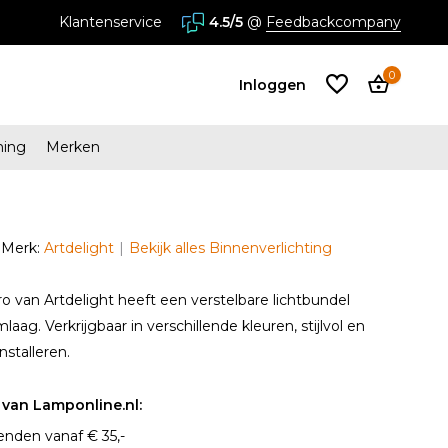
Zaandam
Klantenservice
4.5/5
@
Feedbackcompany
0
Inloggen
ming
Merken
Account
aanmaken
Merk:
Artdelight
Bekijk alles Binnenverlichting
Account
aanmaken
van Artdelight heeft een verstelbare lichtbundel
ag. Verkrijgbaar in verschillende kleuren, stijlvol en
nstalleren.
van Lamponline.nl:
enden vanaf € 35,-