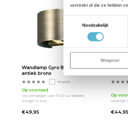
verstrekt of die ze hebben v
Toestemmingsselectie
Noodzakelijk
Weigeren
rt
Wandlamp Gyro B 13 cm
Wandla
antiek brons
metalli
Vergelijk
Op voorraad
Op voor
Op werkdagen voor 17.00 uur besteld,
morgen in huis
Levertijd:
€49,95
€44,9