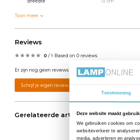
Breedte
13 cm
Toon meer
Reviews
0
/
Based on 0 reviews
5
Er zijn nog geen reviews geschreven over dit product..
Schrijf je eigen review
Toestemming
Deze website maakt gebruik
Gerelateerde artikelen:
We gebruiken cookies om cont
websiteverkeer te analyseren
media, adverteren en analys