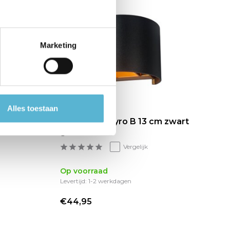
Marketing
Alles toestaan
m mat
Wandlamp Gyro B 13 cm zwart
Wa
goud
an
Vergelijk
Op voorraad
Op
Levertijd: 1-2 werkdagen
€44,95
€