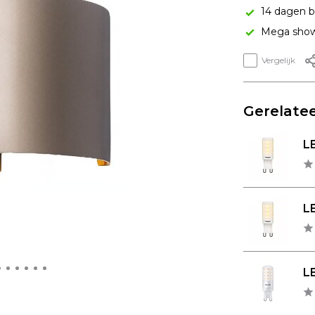
14 dagen b
Mega show
Vergelijk
Gerelatee
L
LE
L