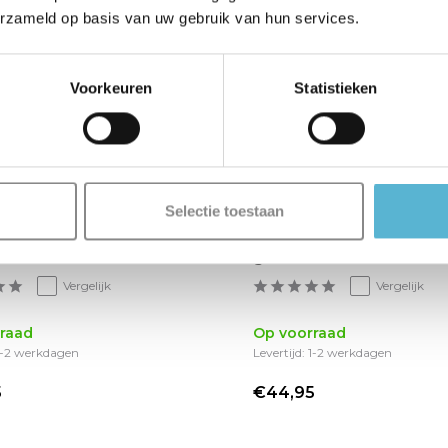
erzameld op basis van uw gebruik van hun services.
Voorkeuren
Statistieken
Selectie toestaan
mp Gyro B 13 cm
Wandlamp Gyro B 13 c
c brons
goud
Vergelijk
Vergelijk
raad
Op voorraad
 1-2 werkdagen
Levertijd: 1-2 werkdagen
5
€44,95