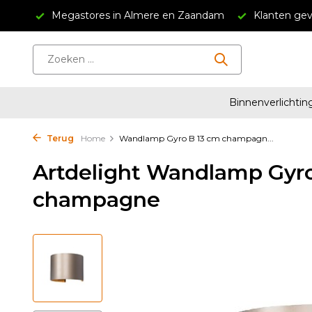
in Almere en Zaandam
Klanten geven ons een 4.5/5
Gr
Binnenverlichtin
Terug
Home
Wandlamp Gyro B 13 cm champagn...
Artdelight Wandlamp Gyro
champagne