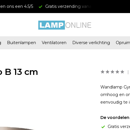
atis verzending vanaf € 34,95
Megastores in Almere en 
g
Buitenlampen
Ventilatoren
Diverse verlichting
Oprui
 B 13 cm
Wandlamp Gyro 
omhoog en omla
eenvoudig te i
De voordelen 
Gratis verz