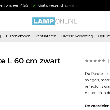
en ons een 4.5/5
Gratis verzending vanaf € 34,95
Mega
g
Buitenlampen
Ventilatoren
Diverse verlichting
Oprui
e L 60 cm zwart
De Parete is e
spiegels, maar
reflector is dr
maten en in d
De voordelen 