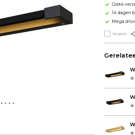
Gratis verz
14 dagen b
Mega show
Vergelijk
Gerelatee
W
Wa
W