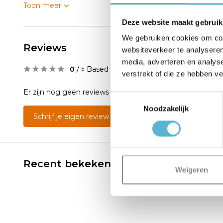
Toon meer
Deze website maakt gebruik
We gebruiken cookies om cont
Reviews
websiteverkeer te analyseren
media, adverteren en analys
0
/
Based on 0 reviews
5
verstrekt of die ze hebben v
Er zijn nog geen reviews geschreven over dit product..
Toestemmingsselectie
Noodzakelijk
Schrijf je eigen review
Recent bekeken
Weigeren