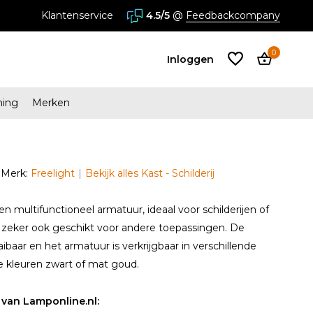
stores in Almere en Zaandam
Klantenservice
4.5/5
@
Feedbackcompany
0
Inloggen
ming
Merken
Account
aanmaken
Merk:
Freelight
Bekijk alles Kast - Schilderij
Account
aanmaken
en multifunctioneel armatuur, ideaal voor schilderijen of
 zeker ook geschikt voor andere toepassingen. De
aaibaar en het armatuur is verkrijgbaar in verschillende
e kleuren zwart of mat goud.
van Lamponline.nl: