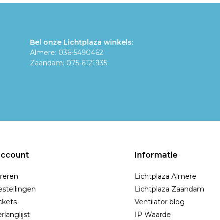
Bel onze Lichtplaza winkels:
Almere: 036-5490462
Zaandam: 075-6121935
account
Informatie
reren
Lichtplaza Almere
estellingen
Lichtplaza Zaandam
ickets
Ventilator blog
rlanglijst
IP Waarde