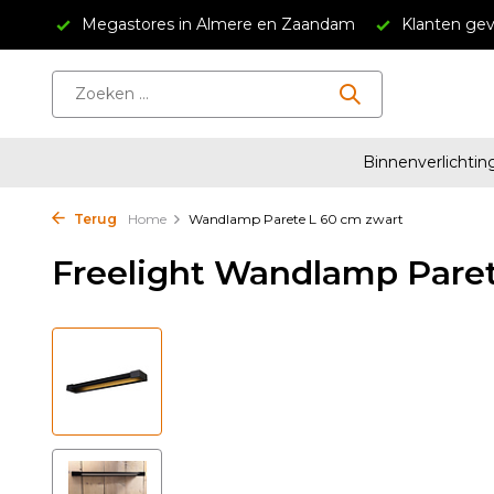
34,95
Megastores in Almere en Zaandam
Klanten gev
Binnenverlichtin
Terug
Home
Wandlamp Parete L 60 cm zwart
Freelight Wandlamp Paret