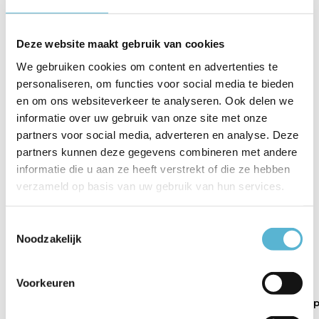
Artikelnummer
WLSHARPAN
Deze website maakt gebruik van cookies
EAN
8719831733835
We gebruiken cookies om content en advertenties te
Leverancier
Artdelight
personaliseren, om functies voor social media te bieden
en om ons websiteverkeer te analyseren. Ook delen we
Breedte
19 cm
informatie over uw gebruik van onze site met onze
partners voor social media, adverteren en analyse. Deze
Toon meer
partners kunnen deze gegevens combineren met andere
informatie die u aan ze heeft verstrekt of die ze hebben
Vergelijk
Delen
verzameld op basis van uw gebruik van hun services.
Gerelateerde artikelen:
Toestemmingsselectie
Noodzakelijk
Voorkeuren
Wandlamp Sharp
Wandlamp Sharp
Wandlamp Shar
wit
zwart
zwart k...