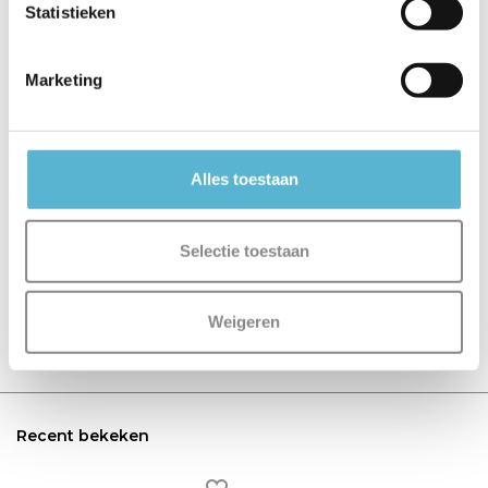
Statistieken
€139,95
€139,95
€139,95
Marketing
Alles toestaan
Reviews
0
/
Based on 0 reviews
5
Selectie toestaan
Er zijn nog geen reviews geschreven over dit product..
Weigeren
Schrijf je eigen review
Recent bekeken