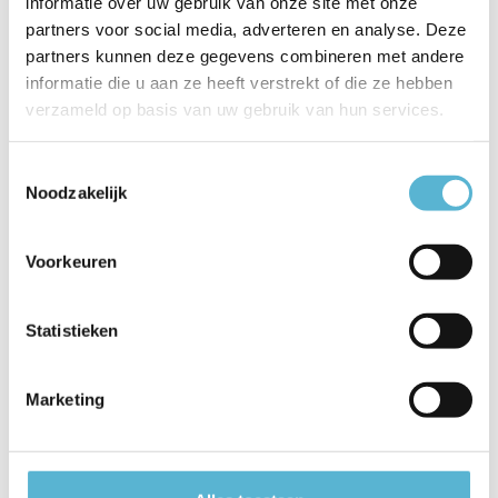
informatie over uw gebruik van onze site met onze
in huis
partners voor social media, adverteren en analyse. Deze
€159,95
€143,95
partners kunnen deze gegevens combineren met andere
informatie die u aan ze heeft verstrekt of die ze hebben
verzameld op basis van uw gebruik van hun services.
Toestemmingsselectie
ORLANDO - Hanglamp - Ø 32 cm -
Noodzakelijk
3xE27 - Fumé
Op voorraad
Voorkeuren
Levertijd: 3-5 werkdagen
€230,95
€184,76
Statistieken
Marketing
Hanglamp Emma 40 cm bol zwart