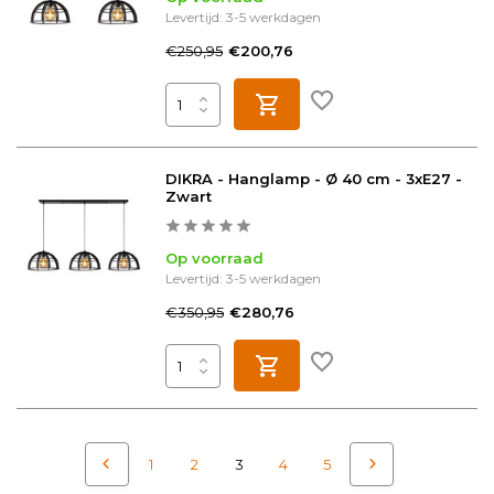
Levertijd: 3-5 werkdagen
€250,95
€200,76
DIKRA - Hanglamp - Ø 40 cm - 3xE27 -
Zwart
Op voorraad
Levertijd: 3-5 werkdagen
€350,95
€280,76
1
2
3
4
5