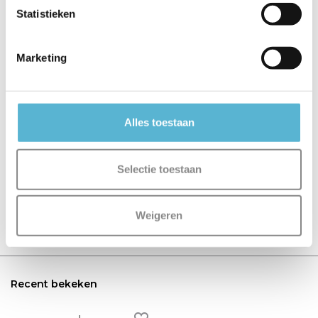
Statistieken
€129,95
€129,95
€249,95
Marketing
Alles toestaan
Reviews
0
/
Based on 0 reviews
5
Selectie toestaan
Er zijn nog geen reviews geschreven over dit product..
Weigeren
Schrijf je eigen review
Recent bekeken