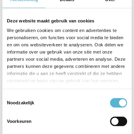
Artikelnummer
HL 369-35 ZW
Deze website maakt gebruik van cookies
EAN
8720701101661
We gebruiken cookies om content en advertenties te
Leverancier
Artdelight
personaliseren, om functies voor social media te bieden
en om ons websiteverkeer te analyseren. Ook delen we
Breedte
35 cm
informatie over uw gebruik van onze site met onze
partners voor social media, adverteren en analyse. Deze
Toon meer
partners kunnen deze gegevens combineren met andere
Vergelijk
Delen
informatie die u aan ze heeft verstrekt of die ze hebben
verzameld op basis van uw gebruik van hun services.
Gerelateerde artikelen:
Toestemmingsselectie
Noodzakelijk
Voorkeuren
Hanglamp Osorno
Hanglamp Osorno
Hanglamp
Ø 35 c...
Ø 35 c...
Madison 1 lic...