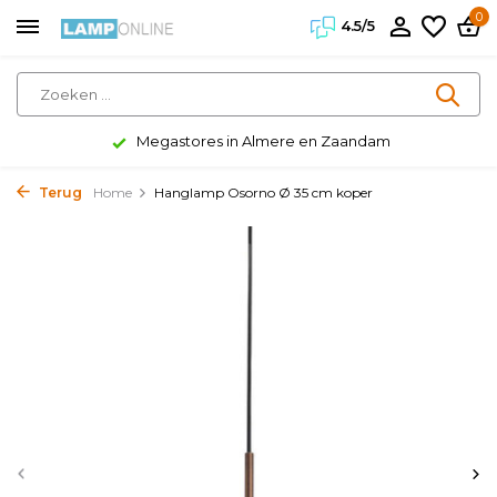
0
4.5/5
Megastores in Almere en Zaandam
Terug
Home
Hanglamp Osorno Ø 35 cm koper