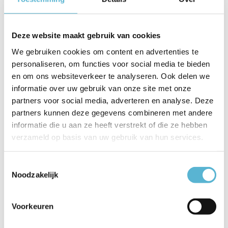
Artikelnummer
HL 369-35 KO
Deze website maakt gebruik van cookies
EAN
8720701101654
We gebruiken cookies om content en advertenties te
Leverancier
Artdelight
personaliseren, om functies voor social media te bieden
en om ons websiteverkeer te analyseren. Ook delen we
Breedte
35 cm
informatie over uw gebruik van onze site met onze
partners voor social media, adverteren en analyse. Deze
Toon meer
partners kunnen deze gegevens combineren met andere
Vergelijk
Delen
informatie die u aan ze heeft verstrekt of die ze hebben
verzameld op basis van uw gebruik van hun services.
Gerelateerde artikelen:
Toestemmingsselectie
Noodzakelijk
Voorkeuren
Hanglamp Osorno
Hanglamp Osorno
Hanglamp
Ø 35 c...
Ø 35 c...
Madison 1 lic...