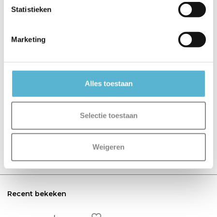
Statistieken
€129,95
€119,95
€249,95
Marketing
Alles toestaan
Reviews
0
/
Based on 0 reviews
5
Selectie toestaan
Er zijn nog geen reviews geschreven over dit product..
Weigeren
Schrijf je eigen review
Recent bekeken