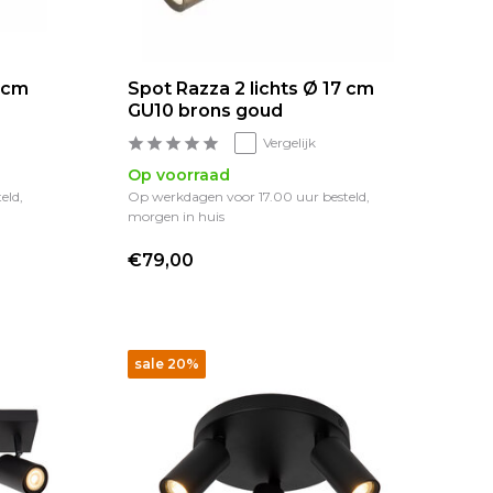
4 cm
Spot Razza 2 lichts Ø 17 cm
GU10 brons goud
Vergelijk
Op voorraad
eld,
Op werkdagen voor 17.00 uur besteld,
morgen in huis
€79,00
sale 20%