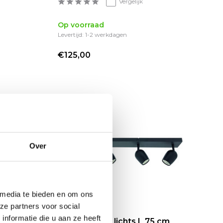
Vergelijk
Op voorraad
Levertijd: 1-2 werkdagen
€125,00
sale 55%
Over
 media te bieden en om ons
ze partners voor social
nformatie die u aan ze heeft
5 cm
Spot Trova 4 lichts L 75 cm