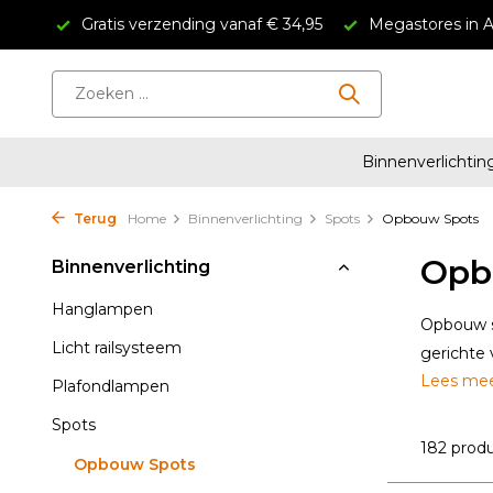
4.5/5
Gratis verzending vanaf € 34,95
Megastores in 
Binnenverlichtin
Terug
Home
Binnenverlichting
Spots
Opbouw Spots
Opb
Binnenverlichting
Hanglampen
Opbouw sp
Licht railsysteem
gerichte 
Lees me
Plafondlampen
Spots
182 prod
Opbouw Spots