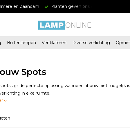
Almere en Zaandam
Klanten geven ons een 4.5/5
Grat
g
Buitenlampen
Ventilatoren
Diverse verlichting
Oprui
ouw Spots
ots zijn de perfecte oplossing wanneer inbouw niet mogelijk is
verlichting in elke ruimte.
er
ucten