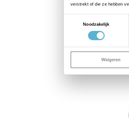
verstrekt of die ze hebben v
beige
Toestemmingsselectie
Noodzakelijk
Op voor
Levertijd: M
€99,00
Weigeren