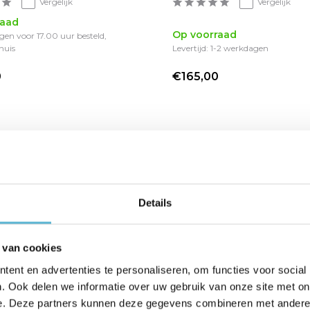
Vergelijk
Vergelijk
raad
Op voorraad
en voor 17.00 uur besteld,
huis
Levertijd: 1-2 werkdagen
0
€165,00
Details
 van cookies
ent en advertenties te personaliseren, om functies voor social
. Ook delen we informatie over uw gebruik van onze site met on
e. Deze partners kunnen deze gegevens combineren met andere i
nata 3 lichts Ø 20 cm
Spot Undici 2 lichts L 3