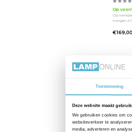
Fitting G9
(1)
Op voor
Op werkdag
morgen in 
Dimbaar
€169,0
Ja, in combinatie met een
geschikte lichtbron
(2)
Ja
(30)
Extern dimbaar
(148)
Niet dimbaar
(2)
Materiaal
Toestemming
Metaal
(182)
Deze website maakt gebruik
We gebruiken cookies om cont
websiteverkeer te analyseren
media, adverteren en analys
Spot Lu