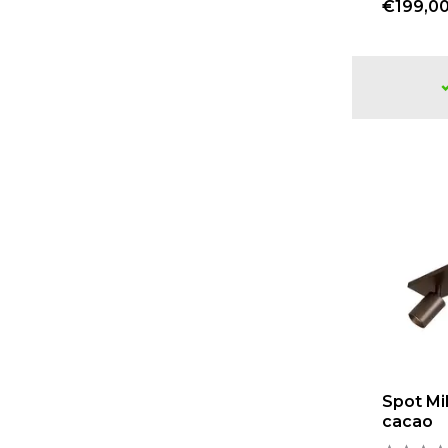
€199,0
Wit
(12)
Zwart
(81)
Bruin
(16)
Goud/Champagne
(40)
Stijl
Design
(2)
Modern
(180)
Soort lichtbron/ fitting
LED ingebouwd
(11)
LED vervangbaar
(27)
Spot Mil
Eigen keus
(144)
cacao
Fitting GU10
(27)