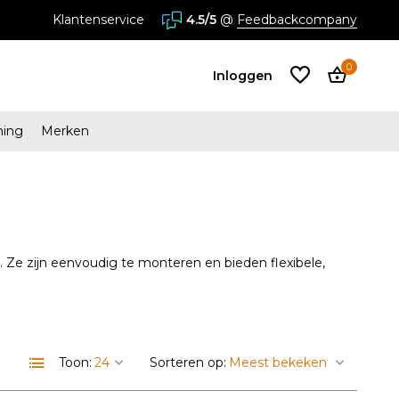
is verzending vanaf € 34,95
Klantenservice
4.5/5
Megastores in Almere en Zaa
@
Feedbackcompany
0
Inloggen
ming
Merken
Account
aanmaken
Account
aanmaken
. Ze zijn eenvoudig te monteren en bieden flexibele,
Toon:
Sorteren op: