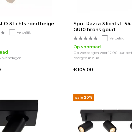
LO 3 lichts rond beige
Spot Razza 3 lichts L 5
GU10 brons goud
Vergelijk
Vergelijk
Op voorraad
raad
Op werkdagen voor 17.00 uur best
1-2 werkdagen
morgen in huis
0
€105,00
sale 20%