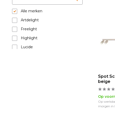
Alle merken
Artdelight
Freelight
Highlight
Lucide
Masterlight
Trio Leuchten
Spot Sco
Kleur
beige
Mat-chroom
(6)
Brons
(38)
Op voor
Op werkdag
Creme/Beige
(40)
morgen in 
Grijs
(6)