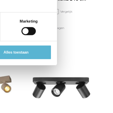
zwart
Vergelijk
Marketing
Op voorraad
eld,
Levertijd: 1-2 werkdagen
€88,00
€39,95
Alles toestaan