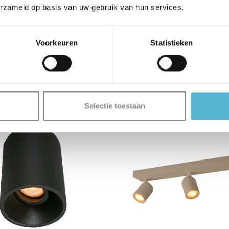
erzameld op basis van uw gebruik van hun services.
beige
Vergelijk
Vergelijk
Op voorraad
Voorkeuren
Statistieken
raad
Op werkdagen voor 17.00 uur best
ail of bel ons.
morgen in huis
€79,00
Selectie toestaan