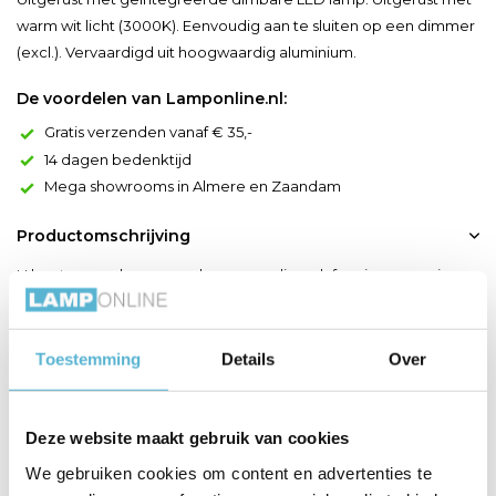
warm wit licht (3000K). Eenvoudig aan te sluiten op een dimmer
(excl.). Vervaardigd uit hoogwaardig aluminium.
De voordelen van Lamponline.nl:
Gratis verzenden vanaf € 35,-
14 dagen bedenktijd
Mega showrooms in Almere en Zaandam
Productomschrijving
U bent op zoek naar een hoogwaardige plafonniere voorzien
van de laatste LED techniek en met een tijdloos design? Dan is
de Brice LED rond van Lucide absoluut de juiste keuze voor in
uw woonkamer, keuken, hal of toilet. Laten we beginnen met
Toestemming
Details
Over
de basis van de Brice LED. Ieder model van de Brice LED serie
(rond of vierkant) is voorzien van kwaliteits ...
Deze website maakt gebruik van cookies
Toon meer
We gebruiken cookies om content en advertenties te