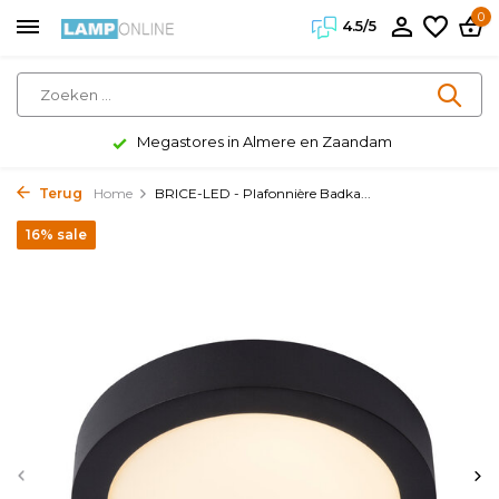
0
4.5/5
Megastores in Almere en Zaandam
Terug
Home
BRICE-LED - Plafonnière Badka...
16% sale