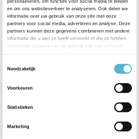
personaliseren, om functies voor social media te bieden
Productspecificaties
en om ons websiteverkeer te analyseren. Ook delen we
informatie over uw gebruik van onze site met onze
Artikelnummer
28116/24/30
partners voor social media, adverteren en analyse. Deze
partners kunnen deze gegevens combineren met andere
EAN
5411212281227
informatie die u aan ze heeft verstrekt of die ze hebben
Leverancier
Lucide
verzameld op basis van uw gebruik van hun services.
Breedte
24
Toestemmingsselectie
Noodzakelijk
Toon meer
Vergelijk
Delen
Voorkeuren
Statistieken
Reviews
0
/
Based on 0 reviews
5
Marketing
Er zijn nog geen reviews geschreven over dit product..