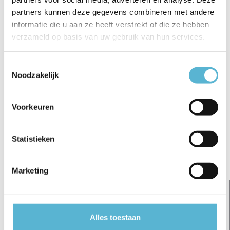
partners kunnen deze gegevens combineren met andere
informatie die u aan ze heeft verstrekt of die ze hebben
verzameld op basis van uw gebruik van hun services.
Toestemmingsselectie
Reviews
Noodzakelijk
0
/
Based on 0 reviews
5
Voorkeuren
Er zijn nog geen reviews geschreven over dit product..
Schrijf je eigen review
Statistieken
Gerelateerde artikelen:
Marketing
Alles toestaan