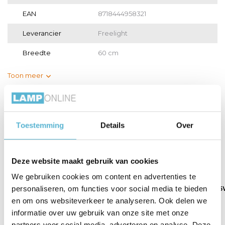
EAN
8718444958321
Leverancier
Freelight
Breedte
60 cm
Toon meer
Vergelijk
Delen
Toestemming
Details
Over
Gerelateerde artikelen:
Deze website maakt gebruik van cookies
We gebruiken cookies om content en advertenties te
personaliseren, om functies voor social media te bieden
Lamp LED G125 4W
Lamp LED G125 4W
Lamp LED G125 
180LM...
100LM...
200 L...
en om ons websiteverkeer te analyseren. Ook delen we
informatie over uw gebruik van onze site met onze
€16,25
€16,25
€24,00
partners voor social media, adverteren en analyse. Deze