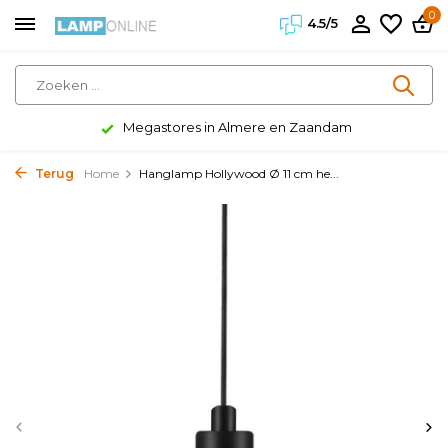
0
4.5/5
Megastores in Almere en Zaandam
Terug
Home
Hanglamp Hollywood Ø 11 cm he...