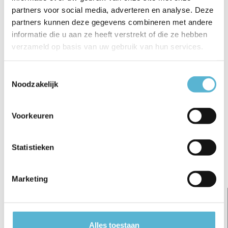
€4,45
€4,95
€5,45
partners voor social media, adverteren en analyse. Deze
partners kunnen deze gegevens combineren met andere
informatie die u aan ze heeft verstrekt of die ze hebben
verzameld op basis van uw gebruik van hun services.
Toestemmingsselectie
Reviews
Noodzakelijk
0
/
Based on 0 reviews
5
Voorkeuren
Er zijn nog geen reviews geschreven over dit product..
Schrijf je eigen review
Statistieken
Gerelateerde artikelen:
Marketing
sale 15%
sale 15%
Alles toestaan