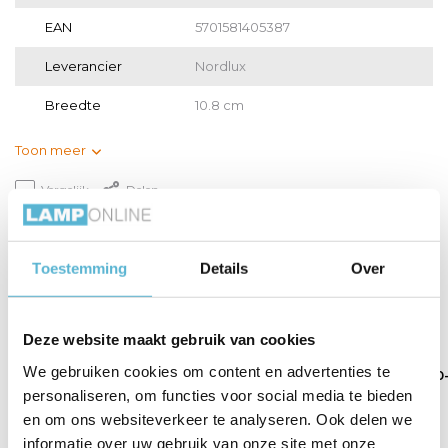
EAN
5701581405387
Leverancier
Nordlux
Breedte
10.8 cm
Toon meer
Vergelijk
Delen
Gerelateerde artikelen:
Toestemming
Details
Over
Deze website maakt gebruik van cookies
We gebruiken cookies om content en advertenties te
LED E27 lamp 25-2
LED E27 lamp 40-4
LED E27 lamp 60
Watt...
Watt...
6.5 Wa...
personaliseren, om functies voor social media te bieden
en om ons websiteverkeer te analyseren. Ook delen we
informatie over uw gebruik van onze site met onze
€6,95
€7,95
€8,50