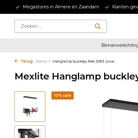
34,95
Megastores in Almere en Zaandam
Klanten gev
Binnenverlichtin
Terug
Home
Hanglamp buckley Rek 2983 zwar...
Mexlite Hanglamp buckley
10% sale