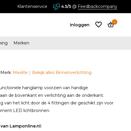
stores in Almere en Zaandam
Klantenservice
4.5/5
@
Feedbackcompany
0
Inloggen
ming
Merken
Account
aanmaken
Merk:
Mexlite
Bekijk alles Binnenverlichting
Account
aanmaken
 functionele hanglamp voorzien van handige
aan de bovenkant en verlichting aan de onderkant.
 van het licht door de 4 fittingen die geschikt zijn voor
lament LED lichtbronnen.
van Lamponline.nl: