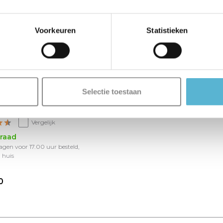
Voorkeuren
Statistieken
Selectie toestaan
p Esteso 7 lichts L
 B 25 cm zwart
Vergelijk
raad
gen voor 17.00 uur besteld,
 huis
0