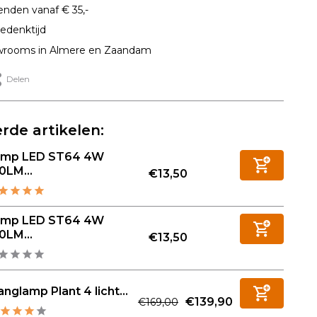
enden vanaf € 35,-
edenktijd
rooms in Almere en Zaandam
Delen
rde artikelen:
amp LED ST64 4W
0LM...
€13,50
amp LED ST64 4W
0LM...
€13,50
nglamp Plant 4 licht...
€139,90
€169,00