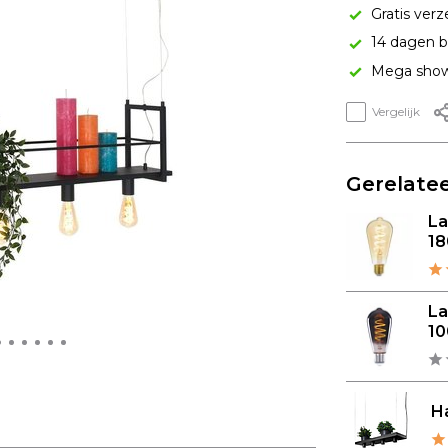
Gratis verz
14 dagen b
Mega show
Vergelijk
Gerelatee
L
18
L
10
Ha