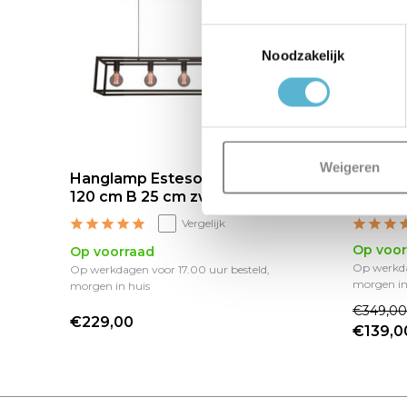
Toestemmingsselectie
Noodzakelijk
Weigeren
Hanglamp Esteso 5 lichts L
Hanglam
120 cm B 25 cm zwart
168 cm
Vergelijk
Op voor
Op voorraad
Op werkda
Op werkdagen voor 17.00 uur besteld,
morgen in
morgen in huis
€349,00
€229,00
€139,0