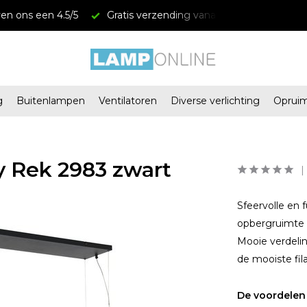
en ons een 4.5/5
Gratis verzending vanaf € 34,95
Mega
g
Buitenlampen
Ventilatoren
Diverse verlichting
Oprui
 Rek 2983 zwart
Sfeervolle en
opbergruimte 
Mooie verdeling
de mooiste fi
De voordelen 