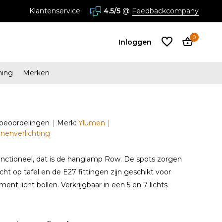
stores in Almere en Zaandam
Klantenservice
4.5/5
@
Feedbackcompany
0
Inloggen
ming
Merken
Account
aanmaken
 beoordelingen
Merk:
Ylumen
Account
nnenverlichting
aanmaken
unctioneel, dat is de hanglamp Row. De spots zorgen
cht op tafel en de E27 fittingen zijn geschikt voor
ament licht bollen. Verkrijgbaar in een 5 en 7 lichts