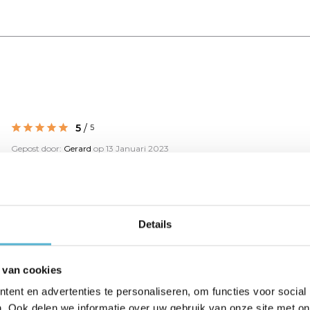
5
/
5
Gepost door:
Gerard
op 13 Januari 2023
Onze tafel is 180 cm lang en deze maat is er goed
voor, handige spots voor goed licht op de tafel!
Details
 van cookies
ent en advertenties te personaliseren, om functies voor social
. Ook delen we informatie over uw gebruik van onze site met on