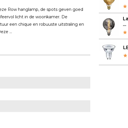
p deze Row hanglamp, de spots geven goed
sfeervol licht in de woonkamer. De
L
uur een chique en robuuste uitstraling en
...
eze ...
LE