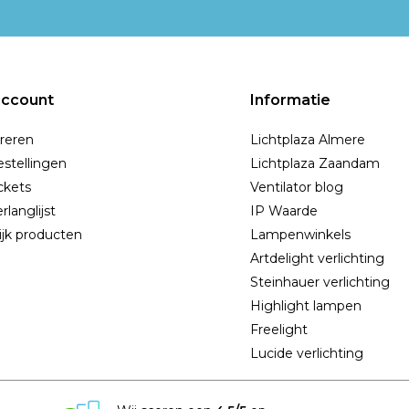
account
Informatie
reren
Lichtplaza Almere
estellingen
Lichtplaza Zaandam
ickets
Ventilator blog
rlanglijst
IP Waarde
ijk producten
Lampenwinkels
Artdelight verlichting
Steinhauer verlichting
Highlight lampen
Freelight
Lucide verlichting