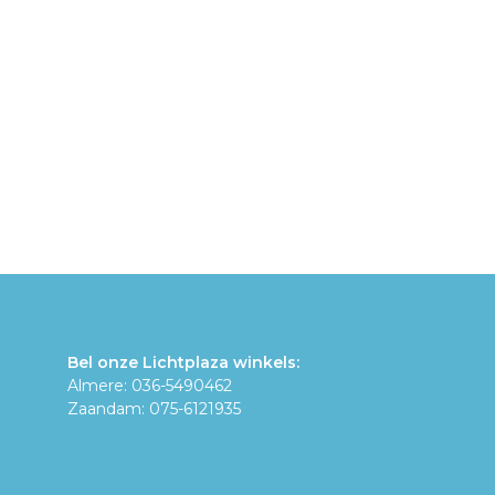
Bel onze Lichtplaza winkels:
Almere: 036-5490462
Zaandam: 075-6121935