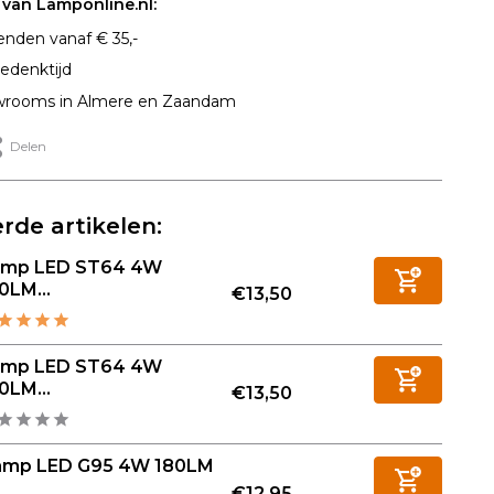
van Lamponline.nl:
enden vanaf € 35,-
edenktijd
rooms in Almere en Zaandam
Delen
rde artikelen:
amp LED ST64 4W
0LM...
€13,50
amp LED ST64 4W
0LM...
€13,50
amp LED G95 4W 180LM
€12,95