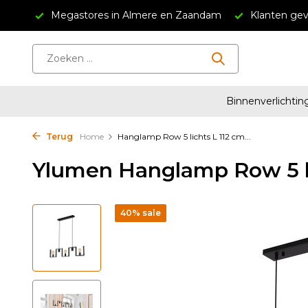
34,95
Megastores in Almere en Zaandam
Klanten gev
Binnenverlichtin
Terug
Home
Hanglamp Row 5 lichts L 112 cm...
Ylumen Hanglamp Row 5 li
40% sale