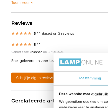
Toon meer
Reviews
5
/
Based on 2 reviews
5
5
/
5
Gepost door:
Shannon
op 12 Mei 2025
Snel geleverd en zeer tevreden
Schrijf je eigen review
Toestemming
Deze website maakt gebruik
Gerelateerde artikelen:
We gebruiken cookies om cont
websiteverkeer te analyseren