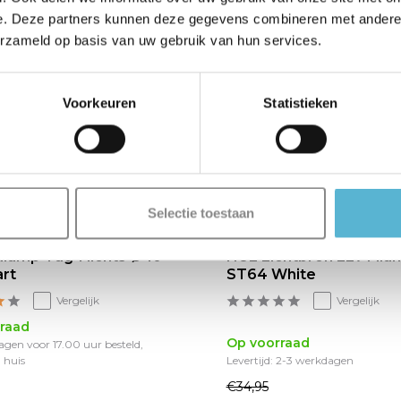
e. Deze partners kunnen deze gegevens combineren met andere i
erzameld op basis van uw gebruik van hun services.
%
sale 7%
Voorkeuren
Statistieken
Selectie toestaan
lamp Tag 1 lichts Ø 10
HUE Lichtbron E27 Fila
rt
ST64 White
Vergelijk
Vergelijk
raad
Op voorraad
gen voor 17.00 uur besteld,
 huis
Levertijd: 2-3 werkdagen
€34,95