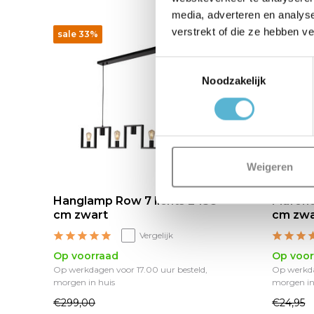
media, adverteren en analys
verstrekt of die ze hebben v
sale 33%
sale 28
Toestemmingsselectie
Noodzakelijk
Weigeren
Hanglamp Row 7 lichts L 158
Plafond
cm zwart
cm zwa
Vergelijk
Op voorraad
Op voor
Op werkdagen voor 17.00 uur besteld,
Op werkda
morgen in huis
morgen in
€299,00
€24,95