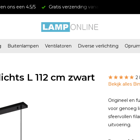
en ons een 4.5/5
Gratis verzending vanaf € 34,95
Mega
g
Buitenlampen
Ventilatoren
Diverse verlichting
Oprui
chts L 112 cm zwart
2
Bekijk alles Bi
Origineel en f
voor genoeg li
sfeervollen fil
uitvoering.