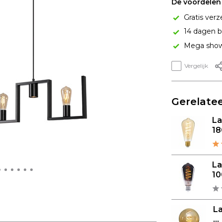
De voordelen 
Gratis verz
14 dagen b
Mega show
Vergelijk
Gerelatee
L
18
L
10
L
...