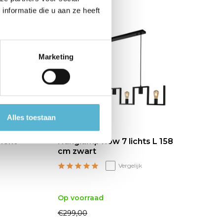
nformatie die u aan ze heeft
sale 33%
s
Marketing
Alles toestaan
ment
Hanglamp Row 7 lichts L 158
Pl
cm zwart
c
Vergelijk
Op voorraad
Op
€299,00
€2