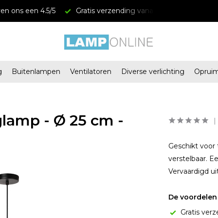
en ons een 4.5/5
Gratis verzending vanaf € 34,95
Mega
g
Buitenlampen
Ventilatoren
Diverse verlichting
Oprui
amp - Ø 25 cm -
Geschikt voor 
verstelbaar. E
Vervaardigd ui
De voordelen 
Gratis verz