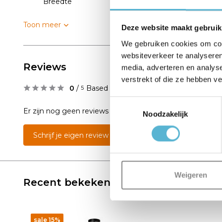
Breedte
25
Toon meer
Deze website maakt gebruik
We gebruiken cookies om cont
websiteverkeer te analyseren
Reviews
media, adverteren en analys
verstrekt of die ze hebben v
0
/
Based on 0 reviews
5
Toestemmingsselectie
Er zijn nog geen reviews geschreven over dit product..
Noodzakelijk
Schrijf je eigen review
Weigeren
Recent bekeken
sale 15%