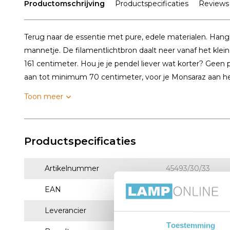
Productomschrijving
Productspecificaties
Reviews
Terug naar de essentie met pure, edele materialen. Hangl
mannetje. De filamentlichtbron daalt neer vanaf het klei
161 centimeter. Hou je je pendel liever wat korter? Geen
aan tot minimum 70 centimeter, voor je Monsaraz aan het
Toon meer
Productspecificaties
Artikelnummer
45493/30/33
EAN
5411212452399
Leverancier
Lucide
Toestemming