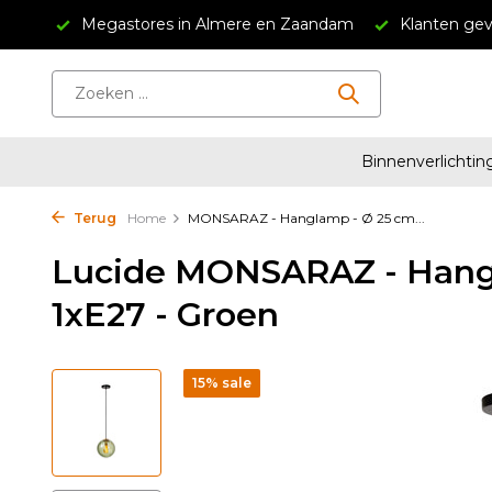
34,95
Megastores in Almere en Zaandam
Klanten gev
Binnenverlichtin
Terug
Home
MONSARAZ - Hanglamp - Ø 25 cm...
Lucide MONSARAZ - Hangl
1xE27 - Groen
15% sale