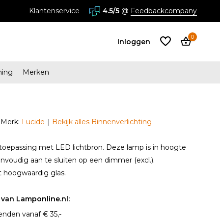
stores in Almere en Zaandam
Klantenservice
4.5/5
@
Feedbackcompany
0
Inloggen
ming
Merken
Account
aanmaken
Merk:
Lucide
Bekijk alles Binnenverlichting
Account
aanmaken
toepassing met LED lichtbron. Deze lamp is in hoogte
envoudig aan te sluiten op een dimmer (excl.).
t hoogwaardig glas.
van Lamponline.nl:
enden vanaf € 35,-