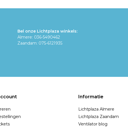
Bel onze Lichtplaza winkels:
Almere: 036-5490462
Zaandam: 075-6121935
account
Informatie
reren
Lichtplaza Almere
estellingen
Lichtplaza Zaandam
ickets
Ventilator blog