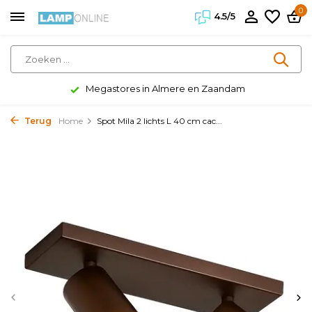
0
4.5/5
s in Almere en Zaandam
Klanten g
Terug
Home
Spot Mila 2 lichts L 40 cm cac...