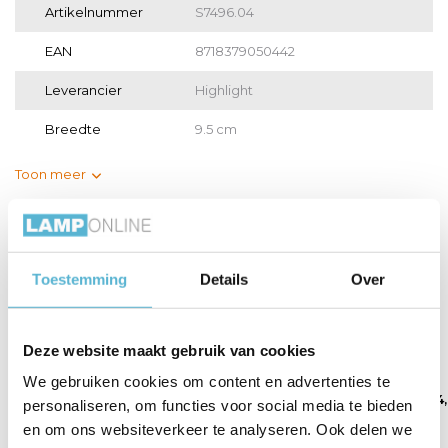
Artikelnummer
S7496.04
EAN
8718379050442
Leverancier
Highlight
Breedte
9.5 cm
Toon meer
Vergelijk
Delen
Toestemming
Details
Over
Gerelateerde artikelen:
Deze website maakt gebruik van cookies
We gebruiken cookies om content en advertenties te
LED GU10 lamp 50-
LED GU10 lamp 35-
LED GU10 lamp 4
personaliseren, om functies voor social media te bieden
3,8 W...
2,6 W...
Watt...
en om ons websiteverkeer te analyseren. Ook delen we