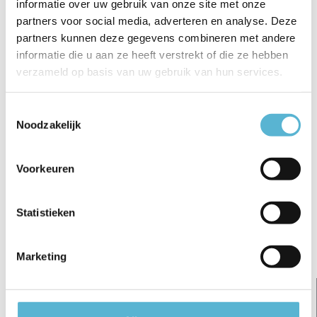
informatie over uw gebruik van onze site met onze
€7,95
partners voor social media, adverteren en analyse. Deze
€5,95
€6,95
€15,95
partners kunnen deze gegevens combineren met andere
informatie die u aan ze heeft verstrekt of die ze hebben
verzameld op basis van uw gebruik van hun services.
Toestemmingsselectie
Reviews
Noodzakelijk
0
/
Based on 0 reviews
5
Voorkeuren
Er zijn nog geen reviews geschreven over dit product..
Statistieken
Schrijf je eigen review
Gerelateerde artikelen:
Marketing