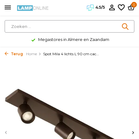
0
4.5/5
s in Almere en Zaandam
Klanten g
Terug
Home
Spot Mila 4 lichts L 90 cm cac...