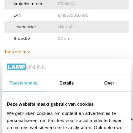
Artikelnummer
S7498.04
EAN
8718379050480
Leverancier
Highlight
Breedte
9.5 cm
Toon meer
Vergelijk
Delen
Toestemming
Details
Over
Gerelateerde artikelen:
Deze website maakt gebruik van cookies
We gebruiken cookies om content en advertenties te
LED GU10 lamp 50-
LED GU10 lamp 35-
LED GU10 lamp 4
personaliseren, om functies voor social media te bieden
3,8 W...
2,6 W...
Watt...
en om ons websiteverkeer te analyseren. Ook delen we