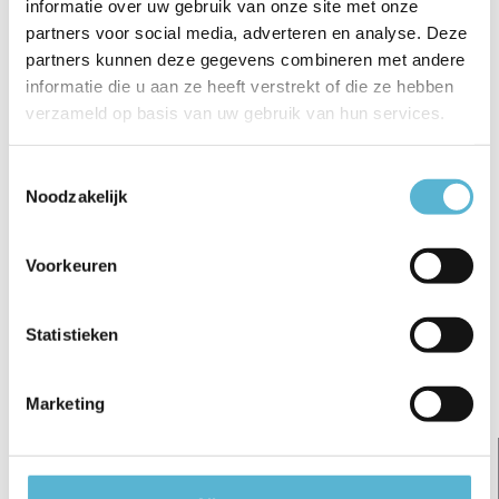
informatie over uw gebruik van onze site met onze
€7,95
partners voor social media, adverteren en analyse. Deze
€5,95
€6,95
€15,95
partners kunnen deze gegevens combineren met andere
informatie die u aan ze heeft verstrekt of die ze hebben
verzameld op basis van uw gebruik van hun services.
Toestemmingsselectie
Reviews
Noodzakelijk
0
/
Based on 0 reviews
5
Voorkeuren
Er zijn nog geen reviews geschreven over dit product..
Statistieken
Schrijf je eigen review
Gerelateerde artikelen:
Marketing