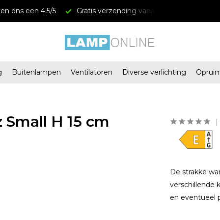
ing vanaf € 34,95
Megastores in Almere en Zaandam
g
Buitenlampen
Ventilatoren
Diverse verlichting
Oprui
 Small H 15 cm
De strakke wa
verschillende
en eventueel 