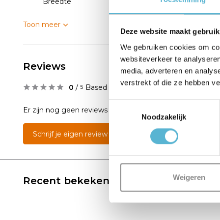
Breedte
10 cm
Toon meer
Deze website maakt gebruik
We gebruiken cookies om cont
websiteverkeer te analyseren
Reviews
media, adverteren en analys
verstrekt of die ze hebben v
0
/
Based on 0 reviews
5
Toestemmingsselectie
Er zijn nog geen reviews geschreven over dit product..
Noodzakelijk
Schrijf je eigen review
Weigeren
Recent bekeken