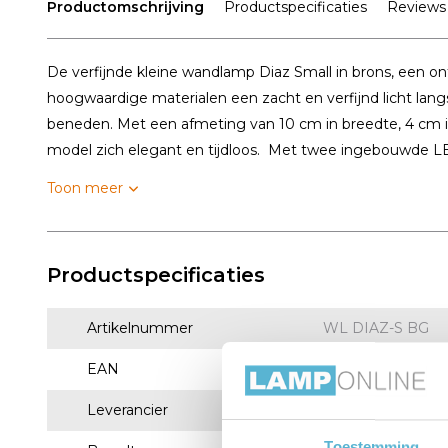
Productomschrijving
Productspecificaties
Reviews
De verfijnde kleine wandlamp Diaz Small in brons, een ont
hoogwaardige materialen een zacht en verfijnd licht lang
beneden. Met een afmeting van 10 cm in breedte, 4 cm in
model zich elegant en tijdloos. Met twee ingebouwde L
Toon meer
Productspecificaties
Artikelnummer
WL DIAZ-S BG
EAN
8720701100190
Leverancier
Artdelight
Toestemming