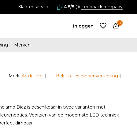
Klantenservice
4.5/5
@
Feedbackcompany
0
Inloggen
ming
Merken
Account
aanmaken
Merk:
Artdelight
Bekijk alles Binnenverlichting
Account
aanmaken
ndlamp Diaz is beschikbaar in twee varianten met
 kleurenopties. Voorzien van de modernste LED techniek
perfect dimbaar.