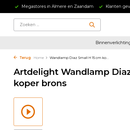
n Zaandam
Klanten geven ons een 4.5/5
Gratis verzend
Binnenverlichtin
Terug
Home
Wandlamp Diaz Small H 15 cm ko...
Artdelight Wandlamp Diaz
koper brons