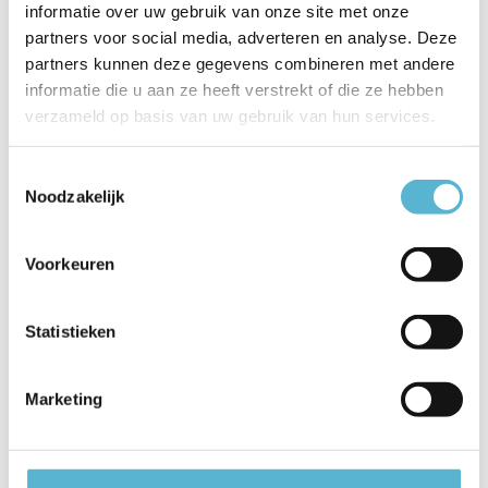
informatie over uw gebruik van onze site met onze
Vergelijk
partners voor social media, adverteren en analyse. Deze
Op voorraad
Op voorraad
Op bestelling gemaakt: 3 tot 4
partners kunnen deze gegevens combineren met andere
Levertijd: 2-3 werkdagen
weken
informatie die u aan ze heeft verstrekt of die ze hebben
€759,95
€555,00
verzameld op basis van uw gebruik van hun services.
Toestemmingsselectie
Noodzakelijk
Voorkeuren
Statistieken
Marketing
Hanglamp Milano 1 lichts 15
Hanglamp E-Loop e-Lift Ø
cm antiek brons
50 cm mat goud