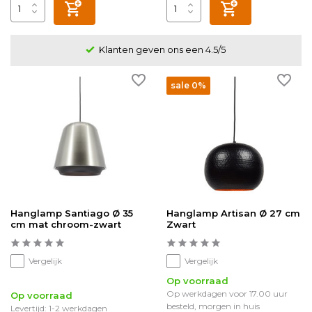
Klanten geven ons een 4.5/5
sale 0%
Hanglamp Santiago Ø 35
Hanglamp Artisan Ø 27 cm
cm mat chroom-zwart
Zwart
Vergelijk
Vergelijk
Op voorraad
Op werkdagen voor 17.00 uur
Op voorraad
besteld, morgen in huis
Levertijd: 1-2 werkdagen