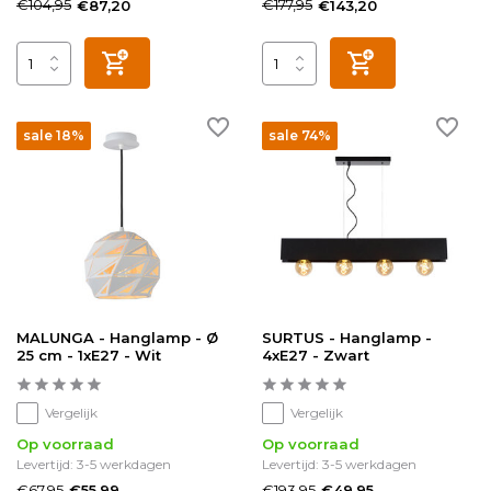
€104,95
€177,95
€87,20
€143,20
sale 18%
sale 74%
MALUNGA - Hanglamp - Ø
SURTUS - Hanglamp -
25 cm - 1xE27 - Wit
4xE27 - Zwart
Vergelijk
Vergelijk
Op voorraad
Op voorraad
Levertijd: 3-5 werkdagen
Levertijd: 3-5 werkdagen
€67,95
€193,95
€55,99
€49,95