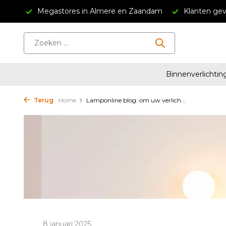
34,95
Megastores in Almere en Zaandam
Klanten gev
Binnenverlichtin
Terug
Home
Lamponline blog: om uw verlich...
8 januari 2025