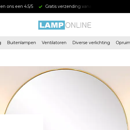
en ons een 4.5/5
Gratis verzending vanaf € 34,95
Mega
g
Buitenlampen
Ventilatoren
Diverse verlichting
Oprui