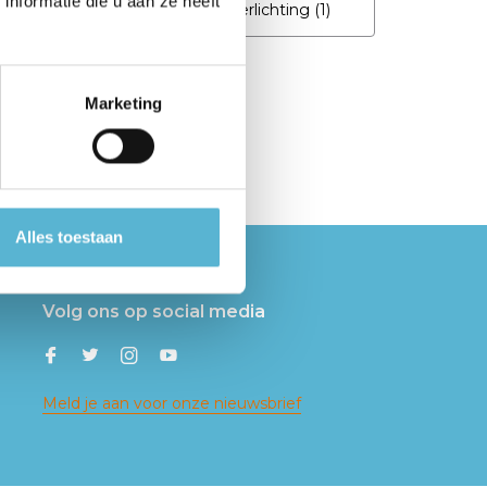
nformatie die u aan ze heeft
s PURE
(1)
plafond verlichting
(1)
verlichting almere
(1)
Marketing
Alles toestaan
Volg ons op social media
Meld je aan voor onze nieuwsbrief