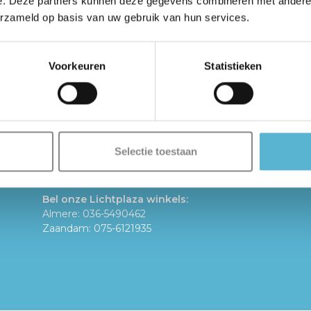
e. Deze partners kunnen deze gegevens combineren met andere i
htplaza
(2)
lichtplaza almere
(1)
Neuhau
erzameld op basis van uw gebruik van hun services.
plafondlampen
(1)
plafondventilator
(1)
Voorkeuren
Statistieken
Selectie toestaan
Bel onze Lichtplaza winkels:
Almere: 036-5490462
Zaandam: 075-6121935