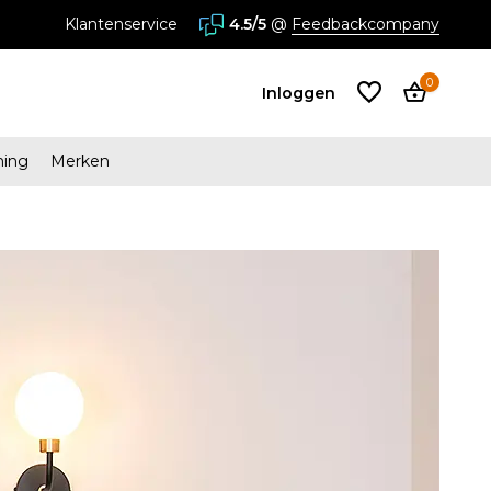
stores in Almere en Zaandam
Klantenservice
4.5/5
@
Feedbackcompany
0
Inloggen
ming
Merken
Account
aanmaken
Account
aanmaken