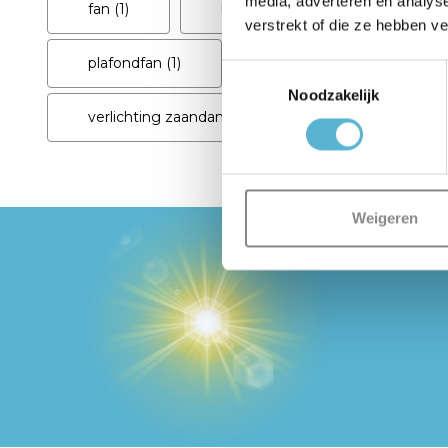
media, adverteren en analys
fan
(1)
lichtadviezen
(1)
lic
verstrekt of die ze hebben v
plafondfan
(1)
plafondlamp
(1)
Toestemmingsselectie
Noodzakelijk
verlichting zaandam
(1)
villaflor
(1)
Weigeren