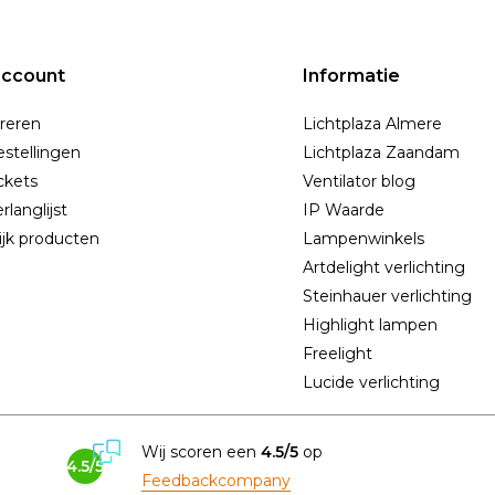
account
Informatie
reren
Lichtplaza Almere
estellingen
Lichtplaza Zaandam
ickets
Ventilator blog
rlanglijst
IP Waarde
ijk producten
Lampenwinkels
Artdelight verlichting
Steinhauer verlichting
Highlight lampen
Freelight
Lucide verlichting
Wij scoren een
4.5/5
op
4.5/5
Feedbackcompany