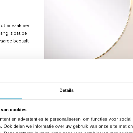
rdt er vaak een
ang is dat de
waarde bepaalt
Details
ght
(1)
badkamer lampen
(1)
badkamer
 van cookies
ent en advertenties te personaliseren, om functies voor social
Blij design
(1)
Blijdesign
(1)
buite
. Ook delen we informatie over uw gebruik van onze site met on