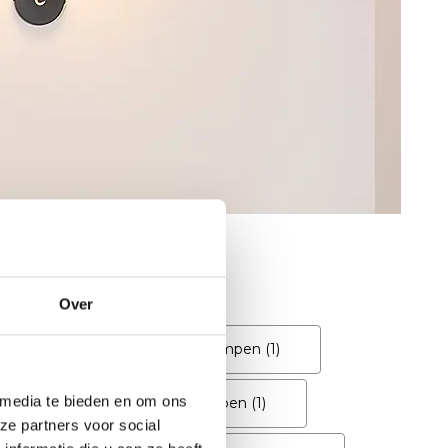
Over
lamp
(2)
badkamerlampen
(1)
 media te bieden en om ons
nlamp
(1)
buitenlampen
(1)
ze partners voor social