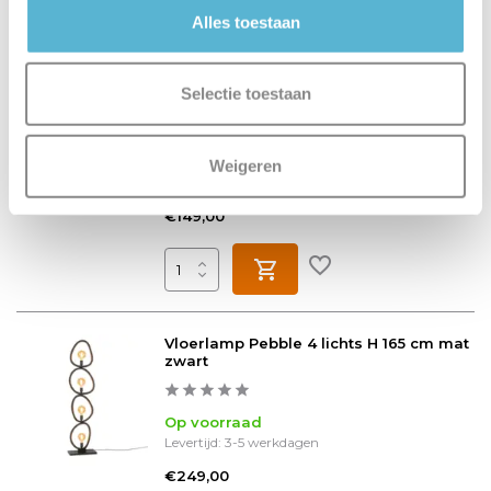
Bekijken
Alles toestaan
Kapstok Tweak B 100 cm H 33 cm
Selectie toestaan
naturel
Op voorraad
Weigeren
Levertijd: 3-5 werkdagen
€149,00
Vloerlamp Pebble 4 lichts H 165 cm mat
zwart
Op voorraad
Levertijd: 3-5 werkdagen
€249,00