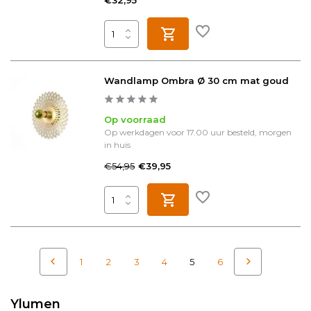
€32,95
Wandlamp Ombra Ø 30 cm mat goud
Op voorraad
Op werkdagen voor 17.00 uur besteld, morgen
in huis
€54,95
€39,95
1
2
3
4
5
6
Ylumen