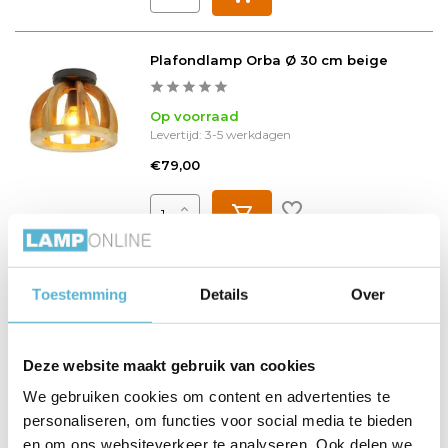
Plafondlamp Orba Ø 30 cm beige
Op voorraad
Levertijd: 3-5 werkdagen
€79,00
Inbouwspot Ronin Ø 8,2 cm IP44 mat
Toestemming
Details
Over
chroom
Op voorraad
Deze website maakt gebruik van cookies
Levertijd: 3-5 werkdagen
We gebruiken cookies om content en advertenties te
€32,95
personaliseren, om functies voor social media te bieden
en om ons websiteverkeer te analyseren. Ook delen we