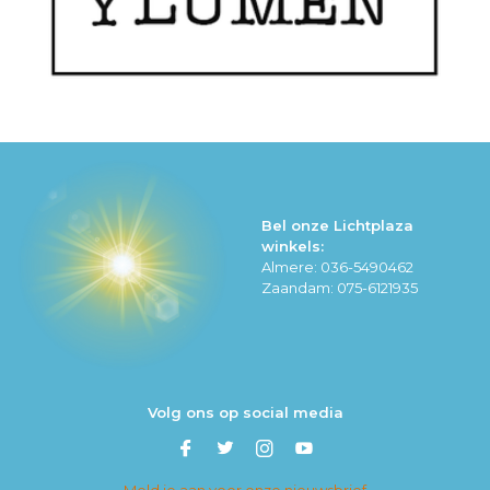
Bel onze Lichtplaza
winkels:
Almere: 036-5490462
Zaandam: 075-6121935
Volg ons op social media