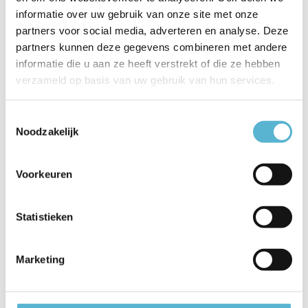
informatie over uw gebruik van onze site met onze
partners voor social media, adverteren en analyse. Deze
partners kunnen deze gegevens combineren met andere
Kapstok Tenaro B 80 cm H 24 cm
marmer zwart
informatie die u aan ze heeft verstrekt of die ze hebben
verzameld op basis van uw gebruik van hun services.
Op voorraad
Levertijd: 3-5 werkdagen
Toestemmingsselectie
Noodzakelijk
€129,95
Voorkeuren
Kapstok Edge B 60 cm H 15 cm naturel
Statistieken
Niet op voorraad
Marketing
Levertijd: Neem contact op
€49,95