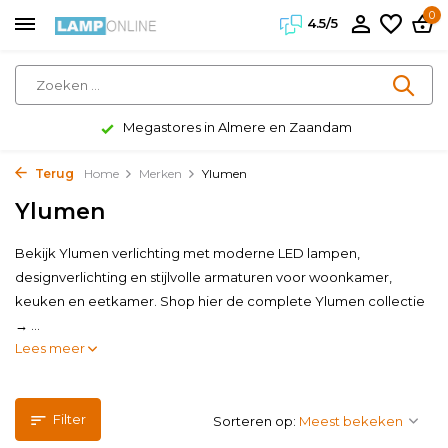
0
4.5/5
Klanten geven ons een 4.5/5
Terug
Home
Merken
Ylumen
Ylumen
Bekijk Ylumen verlichting met moderne LED lampen,
designverlichting en stijlvolle armaturen voor woonkamer,
keuken en eetkamer. Shop hier de complete Ylumen collectie
→ ...
Lees meer
Filter
Sorteren op: