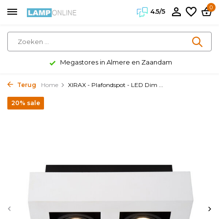
0
4.5/5
Megastores in Almere en Zaandam
Terug
Home
XIRAX - Plafondspot - LED Dim ...
20% sale