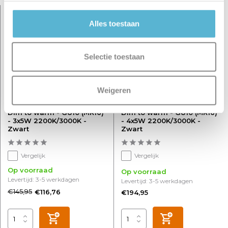
sale 20%
Alles toestaan
Selectie toestaan
Weigeren
XIRAX - Plafondspot - LED
XIRAX - Plafondspot - LED
Dim to warm - GU10 (MR16)
Dim to warm - GU10 (MR16)
- 3x5W 2200K/3000K -
- 4x5W 2200K/3000K -
Zwart
Zwart
Vergelijk
Vergelijk
Op voorraad
Op voorraad
Levertijd: 3-5 werkdagen
Levertijd: 3-5 werkdagen
€145,95
€116,76
€194,95