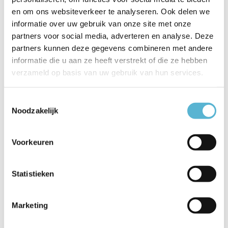
XIRAX -
XIRAX -
XIRAX -
en om ons websiteverkeer te analyseren. Ook delen we
Plafondspot - ...
Plafondspot - ...
Plafondspot - ...
informatie over uw gebruik van onze site met onze
partners voor social media, adverteren en analyse. Deze
€51,95
€145,95
partners kunnen deze gegevens combineren met andere
€41,56
€194,95
€124,95
informatie die u aan ze heeft verstrekt of die ze hebben
verzameld op basis van uw gebruik van hun services.
Toestemmingsselectie
Noodzakelijk
Reviews
0
/
Based on 0 reviews
5
Voorkeuren
Er zijn nog geen reviews geschreven over dit product..
Statistieken
Schrijf je eigen review
Marketing
Gerelateerde artikelen: