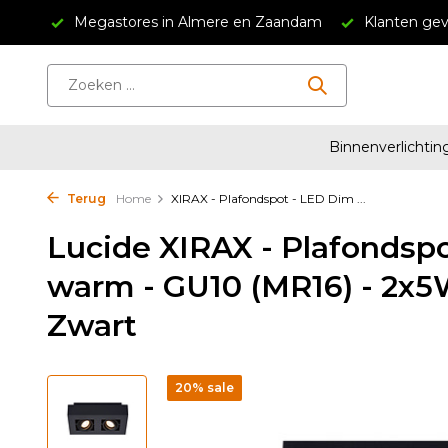
ndam
Klanten geven ons een 4.5/5
Gratis verzending v
Binnenverlichtin
Terug
Home
XIRAX - Plafondspot - LED Dim ...
Lucide XIRAX - Plafondsp
warm - GU10 (MR16) - 2x
Zwart
20% sale