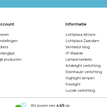
account
Informatie
reren
Lichtplaza Almere
estellingen
Lichtplaza Zaandam
ickets
Ventilator blog
rlanglijst
IP Waarde
ijk producten
Lampenwinkels
Artdelight verlichting
Steinhauer verlichting
Highlight lampen
Freelight
Lucide verlichting
Wij scoren een
4.5/5
op