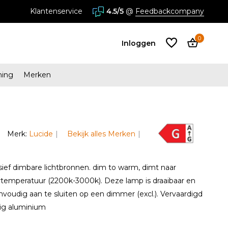
Klantenservice
4.5/5
@
Feedbackcompany
0
Inloggen
ming
Merken
Account
aanmaken
Account
Merk:
Lucide
Bekijk alles Merken
aanmaken
sief dimbare lichtbronnen. dim to warm, dimt naar
temperatuur (2200k-3000k). Deze lamp is draaibaar en
nvoudig aan te sluiten op een dimmer (excl.). Vervaardigd
ig aluminium