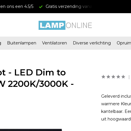
anaf € 34,95
Megastores in Almere en Zaandam
g
Buitenlampen
Ventilatoren
Diverse verlichting
Oprui
ot - LED Dim to
5W 2200K/3000K -
Geleverd inclu
warmere Kleur
kantelbaar. Ee
uit hoogwaard