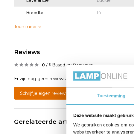
Leverancier
Lucide
Breedte
14
Toon meer
Reviews
0
/
Based on 0 reviews
5
Er zijn nog geen reviews geschreven over dit product..
Schrijf je eigen review
Toestemming
Deze website maakt gebruik
Gerelateerde artikelen:
We gebruiken cookies om cont
websiteverkeer te analyseren