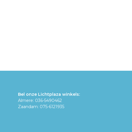
Bel onze Lichtplaza winkels:
Almere: 036-5490462
Zaandam: 075-6121935