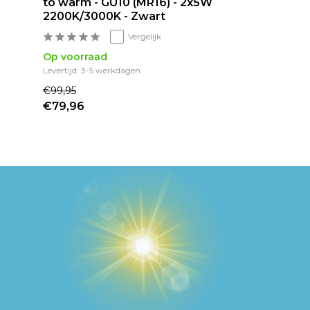
to warm - GU10 (MR16) - 2x5W
2200K/3000K - Zwart
Vergelijk
Op voorraad
Levertijd: 3-5 werkdagen
€99,95
€79,96