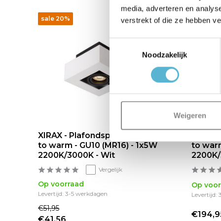
media, adverteren en analys
sale 20%
verstrekt of die ze hebben v
Toestemmingsselectie
Noodzakelijk
Weigeren
XIRAX - Plafondspot - LED Dim
XIRAX 
to warm - GU10 (MR16) - 1x5W
to war
2200K/3000K - Wit
2200K/
Vergelijk
Op voorraad
Op voor
Levertijd: 3-5 werkdagen
Levertijd:
€51,95
€194,9
€41,56