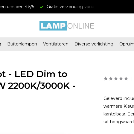
en ons een 4.5/5
Gratis verzending vanaf € 34,95
Mega
g
Buitenlampen
Ventilatoren
Diverse verlichting
Oprui
ot - LED Dim to
5W 2200K/3000K -
Geleverd inclu
warmere Kleur
kantelbaar. Ee
uit hoogwaard