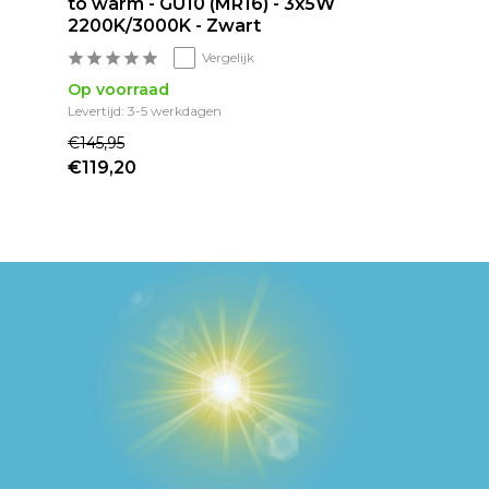
to warm - GU10 (MR16) - 3x5W
2200K/3000K - Zwart
Vergelijk
Op voorraad
Levertijd: 3-5 werkdagen
€145,95
€119,20