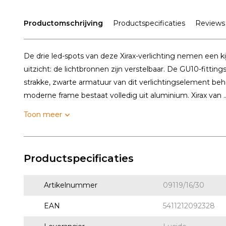
Productomschrijving
Productspecificaties
Reviews
De drie led-spots van deze Xirax-verlichting nemen een ki
uitzicht: de lichtbronnen zijn verstelbaar. De GU10-fitting
strakke, zwarte armatuur van dit verlichtingselement be
moderne frame bestaat volledig uit aluminium. Xirax van ..
Toon meer
Productspecificaties
Artikelnummer
09119/16/30
EAN
5411212092328