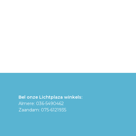
Bel onze Lichtplaza winkels:
Almere: 036-5490462
Zaandam: 075-6121935