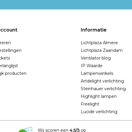
account
Informatie
reren
Lichtplaza Almere
estellingen
Lichtplaza Zaandam
ickets
Ventilator blog
rlanglijst
IP Waarde
ijk producten
Lampenwinkels
Artdelight verlichting
Steinhauer verlichting
Highlight lampen
Freelight
Lucide verlichting
Wij scoren een
4.5/5
op