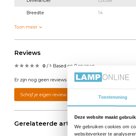
Leverancier
Lucide
Breedte
14
Toon meer
Reviews
0
/
Based on 0 reviews
5
Er zijn nog geen reviews geschreven over dit product..
Schrijf je eigen review
Toestemming
Deze website maakt gebruik
Gerelateerde artikelen:
We gebruiken cookies om cont
websiteverkeer te analyseren