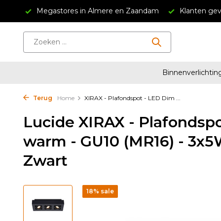
34,95
Megastores in Almere en Zaandam
Klanten gev
Binnenverlichtin
Terug
Home
XIRAX - Plafondspot - LED Dim ...
Lucide XIRAX - Plafondsp
warm - GU10 (MR16) - 3x
Zwart
18% sale